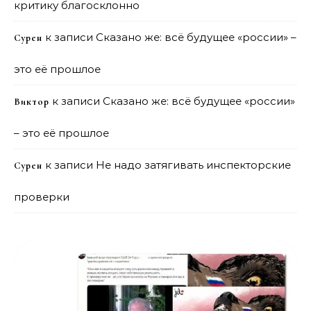
критику благосклонно
к записи
Сказано же: всё будущее «россии» –
Сурен
это её прошлое
к записи
Сказано же: всё будущее «россии»
Виктор
– это её прошлое
к записи
Не надо затягивать инспекторские
Сурен
проверки