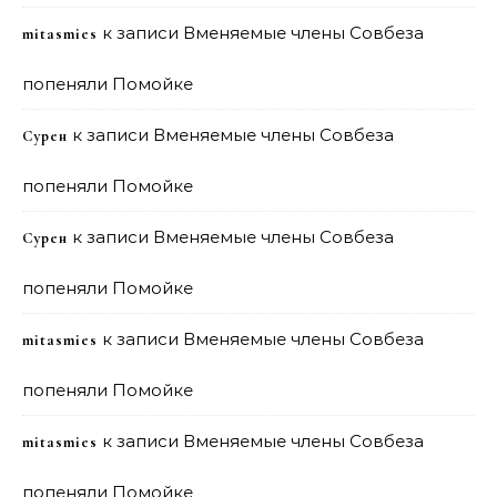
к записи
Вменяемые члены Совбеза
mitasmies
попеняли Помойке
к записи
Вменяемые члены Совбеза
Сурен
попеняли Помойке
к записи
Вменяемые члены Совбеза
Сурен
попеняли Помойке
к записи
Вменяемые члены Совбеза
mitasmies
попеняли Помойке
к записи
Вменяемые члены Совбеза
mitasmies
попеняли Помойке