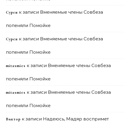
к записи
Вменяемые члены Совбеза
Сурен
попеняли Помойке
к записи
Вменяемые члены Совбеза
Сурен
попеняли Помойке
к записи
Вменяемые члены Совбеза
mitasmies
попеняли Помойке
к записи
Вменяемые члены Совбеза
mitasmies
попеняли Помойке
к записи
Надеюсь, Мадяр воспримет
Виктор