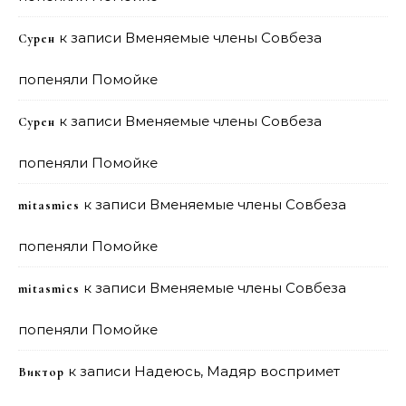
к записи
Вменяемые члены Совбеза
Сурен
попеняли Помойке
к записи
Вменяемые члены Совбеза
Сурен
попеняли Помойке
к записи
Вменяемые члены Совбеза
mitasmies
попеняли Помойке
к записи
Вменяемые члены Совбеза
mitasmies
попеняли Помойке
к записи
Надеюсь, Мадяр воспримет
Виктор