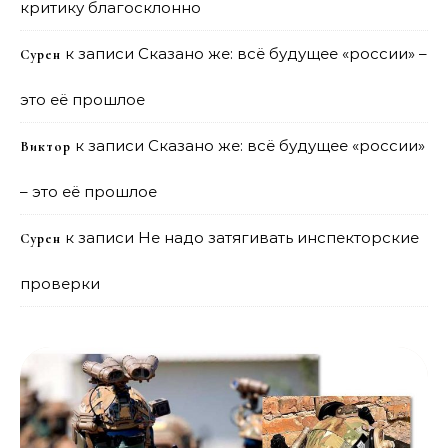
критику благосклонно
к записи
Сказано же: всё будущее «россии» –
Сурен
это её прошлое
к записи
Сказано же: всё будущее «россии»
Виктор
– это её прошлое
к записи
Не надо затягивать инспекторские
Сурен
проверки