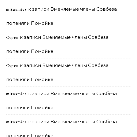
к записи
Вменяемые члены Совбеза
mitasmies
попеняли Помойке
к записи
Вменяемые члены Совбеза
Сурен
попеняли Помойке
к записи
Вменяемые члены Совбеза
Сурен
попеняли Помойке
к записи
Вменяемые члены Совбеза
mitasmies
попеняли Помойке
к записи
Вменяемые члены Совбеза
mitasmies
попеняли Помойке