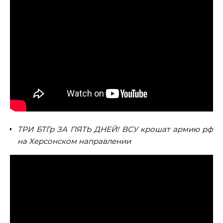
ТРИ БТГр ЗА ПЯТЬ ДНЕЙ! ВСУ крошат армию рф
на Херсонском направлении