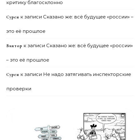
критику благосклонно
к записи
Сказано же: всё будущее «россии» –
Сурен
это её прошлое
к записи
Сказано же: всё будущее «россии»
Виктор
– это её прошлое
к записи
Не надо затягивать инспекторские
Сурен
проверки