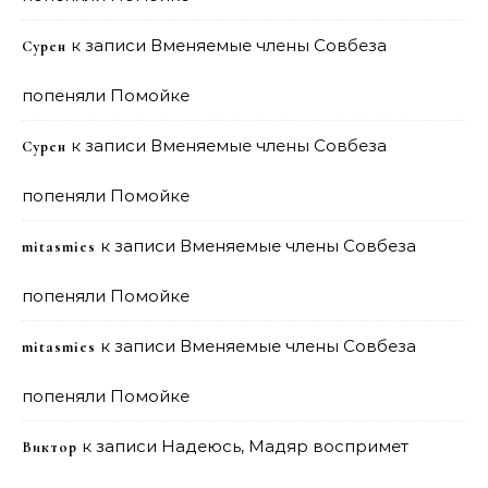
к записи
Вменяемые члены Совбеза
Сурен
попеняли Помойке
к записи
Вменяемые члены Совбеза
Сурен
попеняли Помойке
к записи
Вменяемые члены Совбеза
mitasmies
попеняли Помойке
к записи
Вменяемые члены Совбеза
mitasmies
попеняли Помойке
к записи
Надеюсь, Мадяр воспримет
Виктор