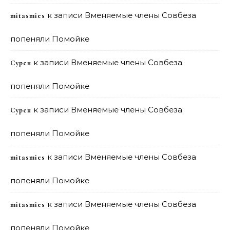
к записи
Вменяемые члены Совбеза
mitasmies
попеняли Помойке
к записи
Вменяемые члены Совбеза
Сурен
попеняли Помойке
к записи
Вменяемые члены Совбеза
Сурен
попеняли Помойке
к записи
Вменяемые члены Совбеза
mitasmies
попеняли Помойке
к записи
Вменяемые члены Совбеза
mitasmies
попеняли Помойке