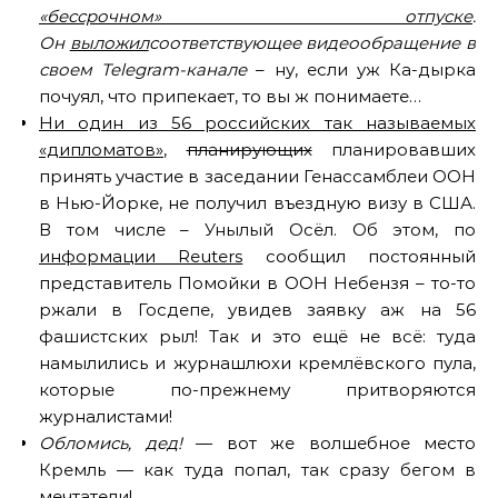
«бессрочном» отпуске
.
Он
выложил
соответствующее видеообращение в
своем Telegram-канале
– ну, если уж Ка-дырка
почуял, что припекает, то вы ж понимаете…
Ни один из 56 российских так называемых
«дипломатов»
,
планирующих
планировавших
принять участие в заседании Генассамблеи ООН
в Нью-Йорке, не получил въездную визу в США.
В том числе – Унылый Осёл. Об этом, по
информации Reuters
сообщил постоянный
представитель Помойки в ООН Небензя – то-то
ржали в Госдепе, увидев заявку аж на 56
фашистских рыл! Так и это ещё не всё: туда
намылились и журнашлюхи кремлёвского пула,
которые по-прежнему притворяются
журналистами!
Обломись, дед!
— вот же волшебное место
Кремль — как туда попал, так сразу бегом в
мечтатели!