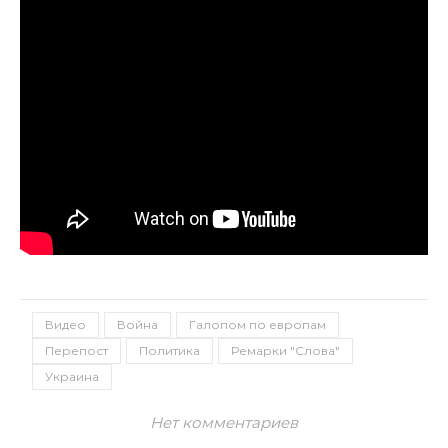
Видео
Война
Галопом по европам
Перепост
Политика
Ремарки "Слова"
Украина
Нет комментариев