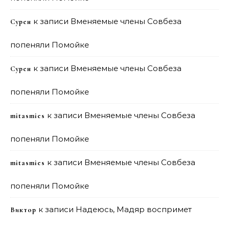
к записи
Вменяемые члены Совбеза
Сурен
попеняли Помойке
к записи
Вменяемые члены Совбеза
Сурен
попеняли Помойке
к записи
Вменяемые члены Совбеза
mitasmies
попеняли Помойке
к записи
Вменяемые члены Совбеза
mitasmies
попеняли Помойке
к записи
Надеюсь, Мадяр воспримет
Виктор