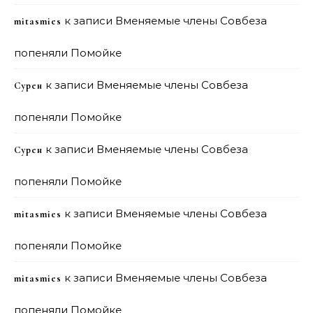
к записи
Вменяемые члены Совбеза
mitasmies
попеняли Помойке
к записи
Вменяемые члены Совбеза
Сурен
попеняли Помойке
к записи
Вменяемые члены Совбеза
Сурен
попеняли Помойке
к записи
Вменяемые члены Совбеза
mitasmies
попеняли Помойке
к записи
Вменяемые члены Совбеза
mitasmies
попеняли Помойке