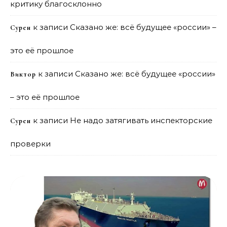
критику благосклонно
к записи
Сказано же: всё будущее «россии» –
Сурен
это её прошлое
к записи
Сказано же: всё будущее «россии»
Виктор
– это её прошлое
к записи
Не надо затягивать инспекторские
Сурен
проверки