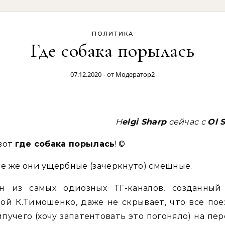
ПОЛИТИКА
Где собака порылась
07.12.2020
- от
Модератор2
Helgi Sharp
сейчас
с
Ol 
вот
где собака порылась
! ©
е же они ущербные (зачёркнуто) смешные.
н из самых одиозных ТГ-каналов, созданный
ой К.Тимошенко, даже не скрывает, что все по
пучего (хочу запатентовать это погоняло) на пе