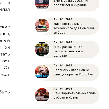
Вменяемый россиянин
, что
обратился к Украине
елал
Авг 05, 2026
Диапазон реально
ские
возможного для Помойки
выбора
нов,
бный
Авг 04, 2026
и он
Иной раз какой-то
беспилотник таки
вать
долетает
ывает
Авг 04, 2026
а. От
Зеленский ввёл новые
может
санкции против Помойки
Авг 04, 2026
быть
Санитарно-гигиенические
работы в Крыму