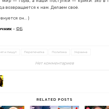
 мир — горы, а наши поступки — крики: эхо в 
да возвращается к нам. Делаем своё.
внуется он… )
очник
–
ФБ
ят и пишут
Перепечатка
Политика
Украина
Нет комментариев
RELATED POSTS