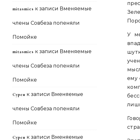
прес
к записи
Вменяемые
mitasmies
Зел
Пор
члены Совбеза попеняли
У м
Помойке
впа
к записи
Вменяемые
mitasmies
шут
уче
члены Совбеза попеняли
мыс
ему 
Помойке
комп
к записи
Вменяемые
Сурен
бесс
лишь
члены Совбеза попеняли
Гов
Помойке
стра
к записи
Вменяемые
Сурен