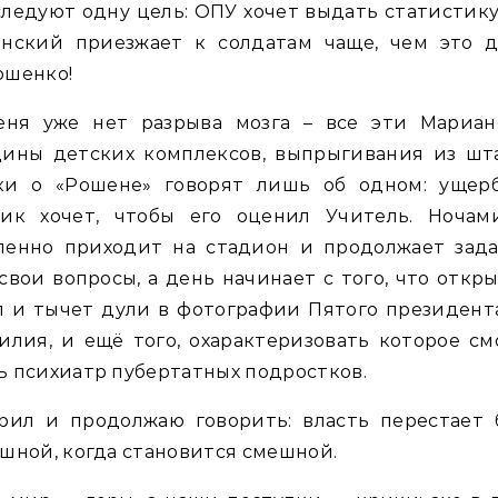
ледуют одну цель: ОПУ хочет выдать статистику
енский приезжает к солдатам чаще, чем это д
ошенко!
еня уже нет разрыва мозга – все эти Мариан
дины детских комплексов, выпрыгивания из шта
ки о «Рошене» говорят лишь об одном: ущер
ник хочет, чтобы его оценил Учитель. Ночам
ленно приходит на стадион и продолжает зада
свои вопросы, а день начинает с того, что откр
 и тычет дули в фотографии Пятого президент
илия, и ещё того, охарактеризовать которое с
 психиатр пубертатных подростков.
орил и продолжаю говорить: власть перестает 
шной, когда становится смешной.