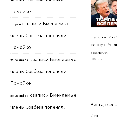
Помойке
к записи
Вменяемые
Сурен
члены Совбеза попеняли
Си может ос
войну в Укр
Помойке
звонком
к записи
Вменяемые
08.08.2026
mitasmies
члены Совбеза попеняли
Помойке
к записи
Вменяемые
mitasmies
Ваш адрес e
члены Совбеза попеняли
Имя