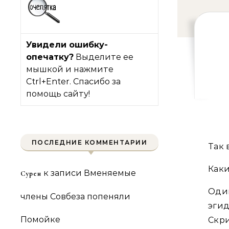
Увидели ошибку-
опечатку?
Выделите ее
мышкой и нажмите
Ctrl+Enter. Спасибо за
помощь сайту!
ПОСЛЕДНИЕ КОММЕНТАРИИ
Так 
Каки
к записи
Вменяемые
Сурен
Оди
члены Совбеза попеняли
эгид
Помойке
Скри