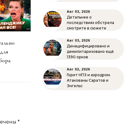
Авг 03, 2026
Детальнее о
последствиях обстрела
смотрите в сюжете
Авг 03, 2026
еально
Денацифицировано и
 для
демилитаризовано ещё
1390 орков
бора
Авг 02, 2026
Горит НПЗ и аэродром.
Атакованы Саратов и
Энгельс
мечены
*