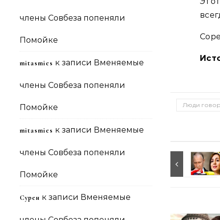
Этот
всег
члены Совбеза попеняли
Соре
Помойке
Ист
к записи
Вменяемые
mitasmies
члены Совбеза попеняли
Люди говор
Помойке
к записи
Вменяемые
mitasmies
члены Совбеза попеняли
Помойке
к записи
Вменяемые
Сурен
члены Совбеза попеняли