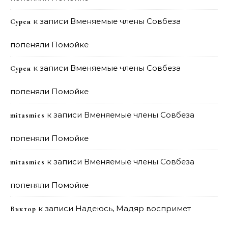
к записи
Вменяемые члены Совбеза
Сурен
попеняли Помойке
к записи
Вменяемые члены Совбеза
Сурен
попеняли Помойке
к записи
Вменяемые члены Совбеза
mitasmies
попеняли Помойке
к записи
Вменяемые члены Совбеза
mitasmies
попеняли Помойке
к записи
Надеюсь, Мадяр воспримет
Виктор