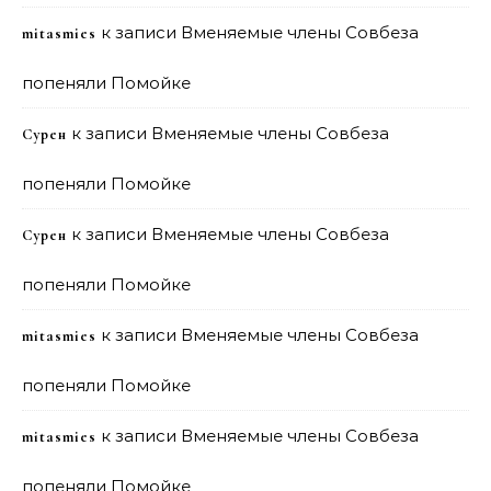
к записи
Вменяемые члены Совбеза
mitasmies
попеняли Помойке
к записи
Вменяемые члены Совбеза
Сурен
попеняли Помойке
к записи
Вменяемые члены Совбеза
Сурен
попеняли Помойке
к записи
Вменяемые члены Совбеза
mitasmies
попеняли Помойке
к записи
Вменяемые члены Совбеза
mitasmies
попеняли Помойке