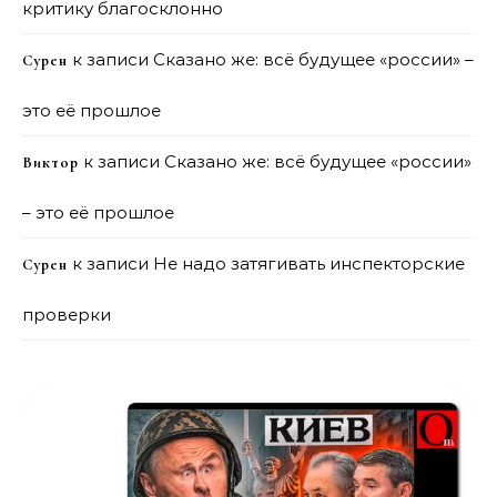
критику благосклонно
к записи
Сказано же: всё будущее «россии» –
Сурен
это её прошлое
к записи
Сказано же: всё будущее «россии»
Виктор
– это её прошлое
к записи
Не надо затягивать инспекторские
Сурен
проверки