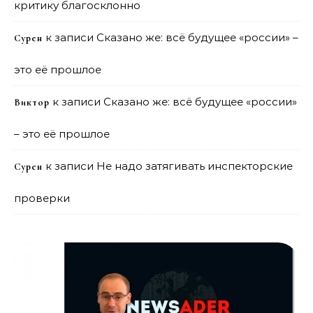
критику благосклонно
к записи
Сказано же: всё будущее «россии» –
Сурен
это её прошлое
к записи
Сказано же: всё будущее «россии»
Виктор
– это её прошлое
к записи
Не надо затягивать инспекторские
Сурен
проверки