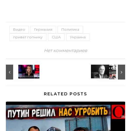
Видео
Германия
Политика
привет гопнику
США
Украина
Нет комментариев
RELATED POSTS