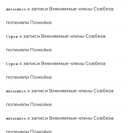
к записи
Вменяемые члены Совбеза
mitasmies
попеняли Помойке
к записи
Вменяемые члены Совбеза
Сурен
попеняли Помойке
к записи
Вменяемые члены Совбеза
Сурен
попеняли Помойке
к записи
Вменяемые члены Совбеза
mitasmies
попеняли Помойке
к записи
Вменяемые члены Совбеза
mitasmies
попеняли Помойке