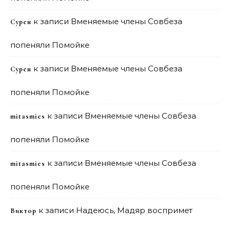
к записи
Вменяемые члены Совбеза
Сурен
попеняли Помойке
к записи
Вменяемые члены Совбеза
Сурен
попеняли Помойке
к записи
Вменяемые члены Совбеза
mitasmies
попеняли Помойке
к записи
Вменяемые члены Совбеза
mitasmies
попеняли Помойке
к записи
Надеюсь, Мадяр воспримет
Виктор