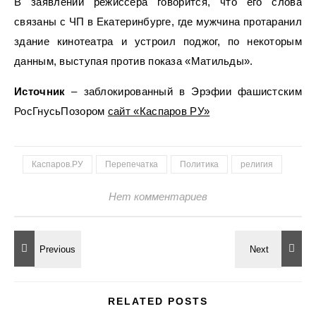
В заявлении режиссера говорится, что его слова
связаны с ЧП в Екатеринбурге, где мужчина протаранил
здание кинотеатра и устроил поджог, по некоторым
данным, выступая против показа «Матильды».
Источник
– заблокированный в Эрэфии фашистским
РосГнусьПозором
сайт «Каспаров РУ»
Каспаров.РУ
Перепечатка
Политика
религия
Нет комментариев
RELATED POSTS