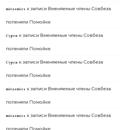
к записи
Вменяемые члены Совбеза
mitasmies
попеняли Помойке
к записи
Вменяемые члены Совбеза
Сурен
попеняли Помойке
к записи
Вменяемые члены Совбеза
Сурен
попеняли Помойке
к записи
Вменяемые члены Совбеза
mitasmies
попеняли Помойке
к записи
Вменяемые члены Совбеза
mitasmies
попеняли Помойке