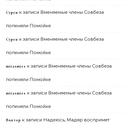
к записи
Вменяемые члены Совбеза
Сурен
попеняли Помойке
к записи
Вменяемые члены Совбеза
Сурен
попеняли Помойке
к записи
Вменяемые члены Совбеза
mitasmies
попеняли Помойке
к записи
Вменяемые члены Совбеза
mitasmies
попеняли Помойке
к записи
Надеюсь, Мадяр воспримет
Виктор