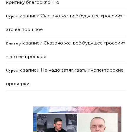
критику благосклонно
к записи
Сказано же: всё будущее «россии» –
Сурен
это её прошлое
к записи
Сказано же: всё будущее «россии»
Виктор
– это её прошлое
к записи
Не надо затягивать инспекторские
Сурен
проверки