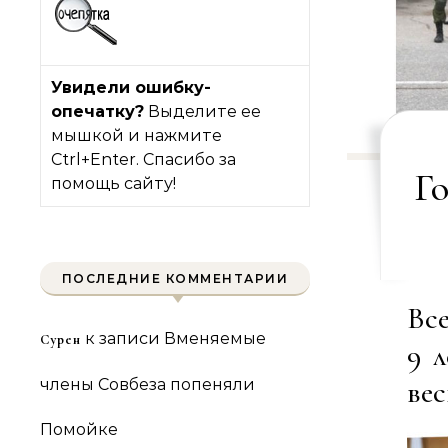
Увидели ошибку-
опечатку?
Выделите ее
мышкой и нажмите
Ctrl+Enter. Спасибо за
Г
помощь сайту!
ПОСЛЕДНИЕ КОММЕНТАРИИ
Вс
к записи
Вменяемые
Сурен
9 
ве
члены Совбеза попеняли
Помойке