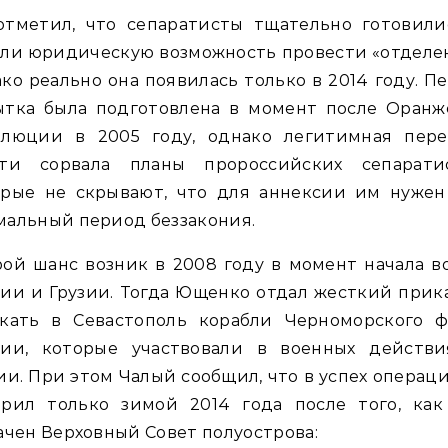
отметил, что сепаратисты тщательно готовили
ли юридическую возможность провести «отделе
ко реально она появилась только в 2014 году. П
ытка была подготовлена в момент после Оранж
олюции в 2005 году, однако легитимная пере
сти сорвала планы пророссийских сепаратис
орые не скрывают, что для аннексии им нужен
альный период беззакония.
ой шанс возник в 2008 году в момент начала 
ии и Грузии. Тогда Ющенко отдал жесткий прик
скать в Севастополь корабли Черноморского ф
сии, которые участвовали в военных действи
ии. При этом Чалый сообщил, что в успех операц
ерил только зимой 2014 года после того, как
ачен Верховный Совет полуострова: