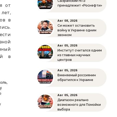
Сызранский НПЗ
я от
принадлежит «Роснефти»
лет,
ов в
Авг 08, 2026
Си может остановить
лись.
войну в Украине одним
ести
звонком
вной
Авг 05, 2026
зный
Институт считался одним
из главных научных
ый в
центров
Авг 05, 2026
Вменяемый россиянин
обратился к Украине
Авг 05, 2026
Диапазон реально
возможного для Помойки
выбора