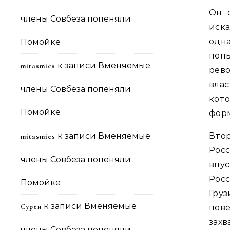
Он 
члены Совбеза попеняли
иска
одна
Помойке
поп
к записи
Вменяемые
mitasmies
рев
вла
члены Совбеза попеняли
кот
Помойке
форм
к записи
Вменяемые
Втор
mitasmies
Росс
члены Совбеза попеняли
впу
Рос
Помойке
Груз
к записи
Вменяемые
Сурен
пов
захв
члены Совбеза попеняли