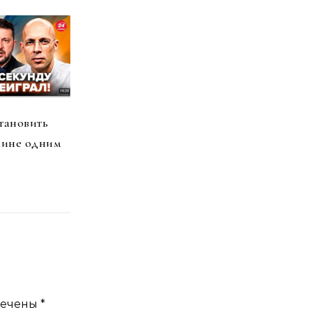
тановить
аине одним
мечены
*