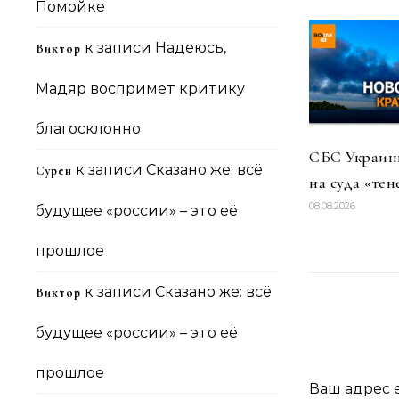
Помойке
к записи
Надеюсь,
Виктор
Мадяр воспримет критику
благосклонно
СБС Украины
к записи
Сказано же: всё
Сурен
на суда «тен
08.08.2026
будущее «россии» – это её
прошлое
к записи
Сказано же: всё
Виктор
будущее «россии» – это её
прошлое
Ваш адрес e