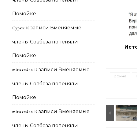
Помойке
к записи
Вменяемые
Сурен
члены Совбеза попеняли
Ист
Помойке
к записи
Вменяемые
mitasmies
Война
члены Совбеза попеняли
Помойке
к записи
Вменяемые
mitasmies
члены Совбеза попеняли