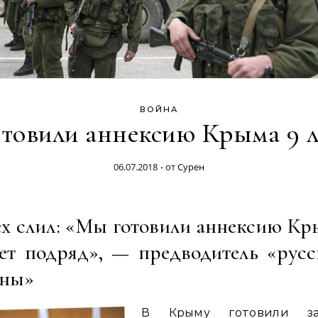
ВОЙНА
отовили аннексию Крыма 9 л
06.07.2018
- от
Сурен
ех слил: «Мы готовили аннексию Кр
лет подряд», — предводитель «русс
сны»
В Крыму готовили за