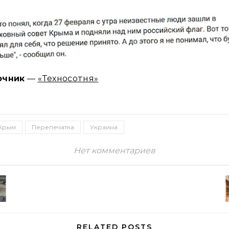
очник
—
«Техносотня»
Крым
Перепечатка
Украина
Нет комментариев
RELATED POSTS