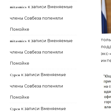
к записи
Вменяемые
mitasmies
члены Совбеза попеняли
Помойке
тол
к записи
Вменяемые
mitasmies
под
члены Совбеза попеняли
экс
инте
Помойке
к записи
Вменяемые
Сурен
члены Совбеза попеняли
Помойке
к записи
Вменяемые
Сурен