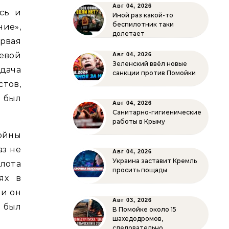
Авг 04, 2026
сь и
Иной раз какой-то
беспилотник таки
ние»,
долетает
ервая
евой
Авг 04, 2026
Зеленский ввёл новые
дача
санкции против Помойки
тов,
 был
Авг 04, 2026
Санитарно-гигиенические
работы в Крыму
войны
аз не
Авг 04, 2026
Украина заставит Кремль
лота
просить пощады
ях в
ии он
Авг 03, 2026
 был
В Помойке около 15
шахедодромов,
следовательно…