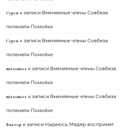
к записи
Вменяемые члены Совбеза
Сурен
попеняли Помойке
к записи
Вменяемые члены Совбеза
Сурен
попеняли Помойке
к записи
Вменяемые члены Совбеза
mitasmies
попеняли Помойке
к записи
Вменяемые члены Совбеза
mitasmies
попеняли Помойке
к записи
Надеюсь, Мадяр воспримет
Виктор