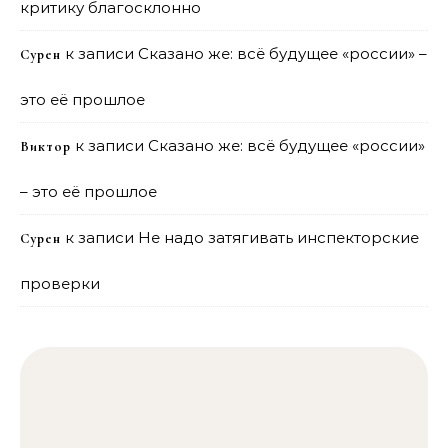
критику благосклонно
к записи
Сказано же: всё будущее «россии» –
Сурен
это её прошлое
к записи
Сказано же: всё будущее «россии»
Виктор
– это её прошлое
к записи
Не надо затягивать инспекторские
Сурен
проверки