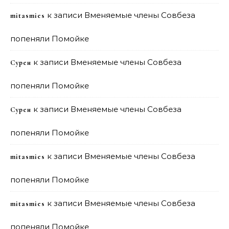
к записи
Вменяемые члены Совбеза
mitasmies
попеняли Помойке
к записи
Вменяемые члены Совбеза
Сурен
попеняли Помойке
к записи
Вменяемые члены Совбеза
Сурен
попеняли Помойке
к записи
Вменяемые члены Совбеза
mitasmies
попеняли Помойке
к записи
Вменяемые члены Совбеза
mitasmies
попеняли Помойке