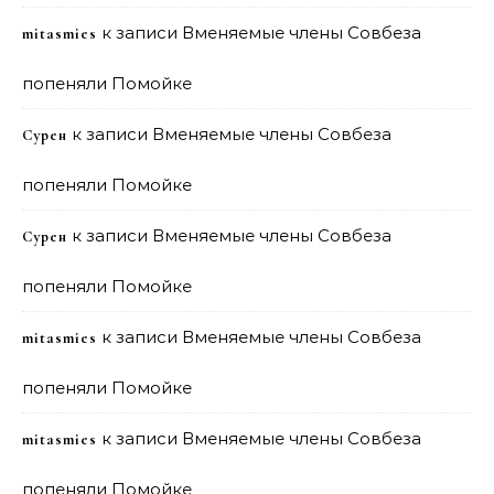
к записи
Вменяемые члены Совбеза
mitasmies
попеняли Помойке
к записи
Вменяемые члены Совбеза
Сурен
попеняли Помойке
к записи
Вменяемые члены Совбеза
Сурен
попеняли Помойке
к записи
Вменяемые члены Совбеза
mitasmies
попеняли Помойке
к записи
Вменяемые члены Совбеза
mitasmies
попеняли Помойке