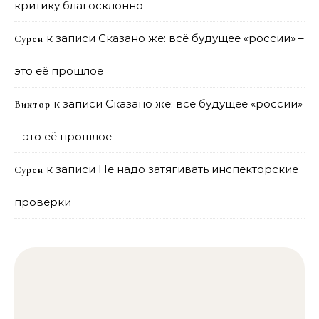
критику благосклонно
к записи
Сказано же: всё будущее «россии» –
Сурен
это её прошлое
к записи
Сказано же: всё будущее «россии»
Виктор
– это её прошлое
к записи
Не надо затягивать инспекторские
Сурен
проверки