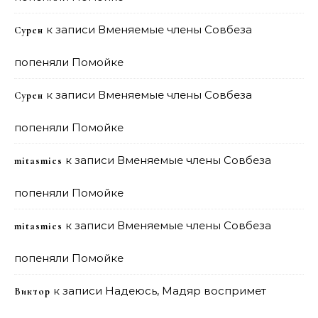
к записи
Вменяемые члены Совбеза
Сурен
попеняли Помойке
к записи
Вменяемые члены Совбеза
Сурен
попеняли Помойке
к записи
Вменяемые члены Совбеза
mitasmies
попеняли Помойке
к записи
Вменяемые члены Совбеза
mitasmies
попеняли Помойке
к записи
Надеюсь, Мадяр воспримет
Виктор