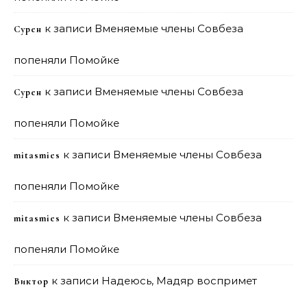
к записи
Вменяемые члены Совбеза
Сурен
попеняли Помойке
к записи
Вменяемые члены Совбеза
Сурен
попеняли Помойке
к записи
Вменяемые члены Совбеза
mitasmies
попеняли Помойке
к записи
Вменяемые члены Совбеза
mitasmies
попеняли Помойке
к записи
Надеюсь, Мадяр воспримет
Виктор