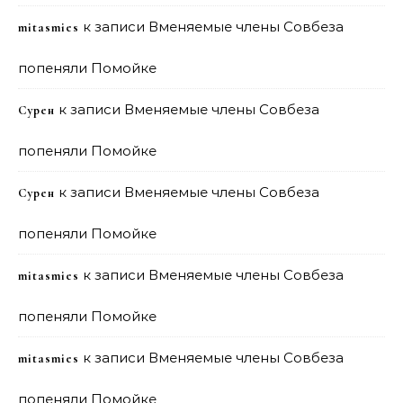
к записи
Вменяемые члены Совбеза
mitasmies
попеняли Помойке
к записи
Вменяемые члены Совбеза
Сурен
попеняли Помойке
к записи
Вменяемые члены Совбеза
Сурен
попеняли Помойке
к записи
Вменяемые члены Совбеза
mitasmies
попеняли Помойке
к записи
Вменяемые члены Совбеза
mitasmies
попеняли Помойке