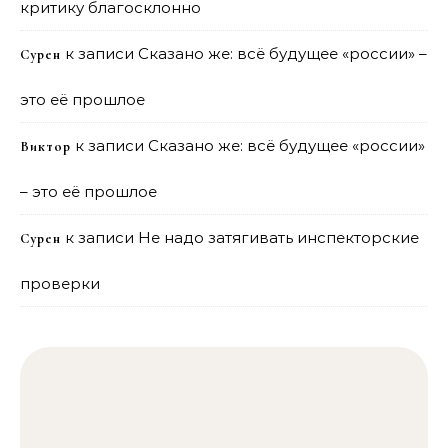
критику благосклонно
к записи
Сказано же: всё будущее «россии» –
Сурен
это её прошлое
к записи
Сказано же: всё будущее «россии»
Виктор
– это её прошлое
к записи
Не надо затягивать инспекторские
Сурен
проверки