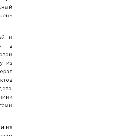
дный
очень
ой и
ая в
совой
у из
ерат
нктов
ева,
линк
тами
 и не
одки