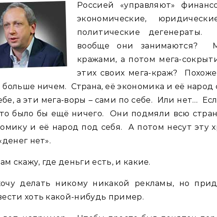
Россией «управляют» финансо
экономические, юридическ
политические дегенераты.
вообще они занимаются? М
кражами, а потом мега-сокрыт
этих своих мега-краж? Похоже
и больше ничем. Страна, её экономика и её народ
ебе, а эти мега-воры – сами по себе. Или нет… Ес
 то было бы ещё ничего. Они подмяли всю стран
омику и её народ под себя. А потом несут эту 
«денег нет».
вам скажу, где деньги есть, и какие.
хочу делать никому никакой рекламы, но прид
ести хоть какой-нибудь пример.