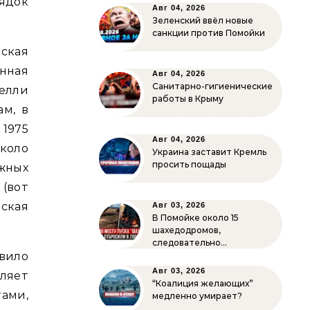
рядок
Авг 04, 2026
Зеленский ввёл новые
санкции против Помойки
ская
нная
Авг 04, 2026
Санитарно-гигиенические
елли
работы в Крыму
м, в
 1975
Авг 04, 2026
около
Украина заставит Кремль
просить пощады
ежных
 (вот
ская
Авг 03, 2026
В Помойке около 15
шахедодромов,
следовательно…
вило
Авг 03, 2026
ляет
“Коалиция желающих”
ми,
медленно умирает?