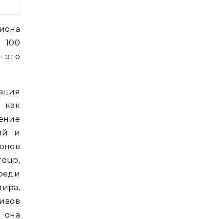
лиона
 100
– это
зация
 как
ение
ий и
онов
oup,
реди
ира,
ивов
о она