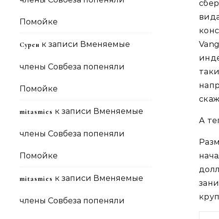
сбе
ви
Помойке
кон
к записи
Вменяемые
Vang
Сурен
инде
члены Совбеза попеняли
так
напр
Помойке
скаж
к записи
Вменяемые
mitasmies
А те
члены Совбеза попеняли
Раз
Помойке
нач
дол
к записи
Вменяемые
mitasmies
зан
кру
члены Совбеза попеняли