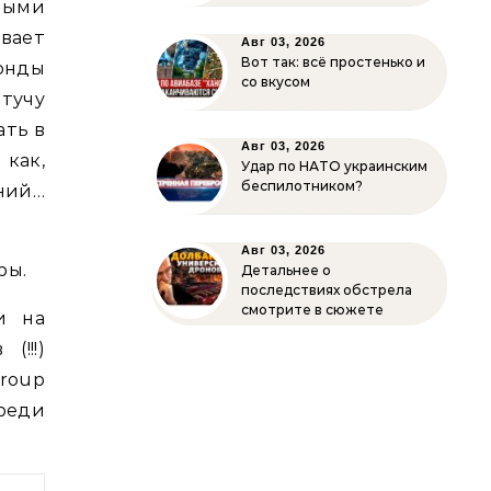
ными
ает
Авг 03, 2026
Вот так: всё простенько и
онды
со вкусом
 тучу
ать в
Авг 03, 2026
как,
Удар по НАТО украинским
беспилотником?
аний…
Авг 03, 2026
ры.
Детальнее о
последствиях обстрела
смотрите в сюжете
и на
!!!)
roup
реди