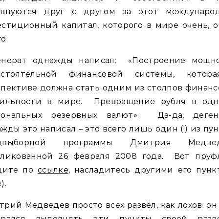
евнуются друг с другом за этот междунаро
стиционный капитал, которого в мире очень, 
о.
енерат однажды написал: «Построение мощн
остоятельной финансовой системы, котор
пективе должна стать одним из столпов финан
бильности в мире. Превращение рубля в одн
иональных резервных валют». Да-да, деген
жды это написал – это всего лишь один (!) из пу
двыборной программы Дмитрия Медвед
бликованной 26 февраля 2008 года. Вот пруф
одите по
ссылке
, насладитесь другими его пунк
).
рий Медведев просто всех развёл, как лохов: он
ирался выполнять эти пункты своей разв