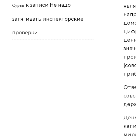
к записи
Не надо
Сурен
явл
нап
затягивать инспекторские
дом
циф
проверки
ценн
зна
про
(со
приб
Отве
совс
держ
Ден
капи
мир