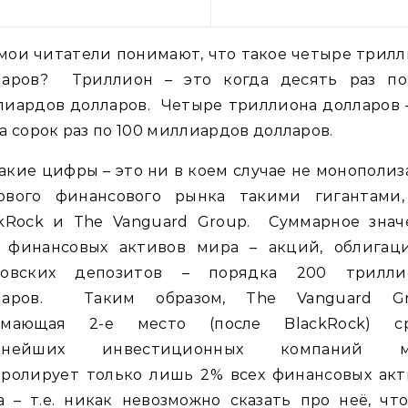
мои читатели понимают, что такое четыре трил
ларов? Триллион – это когда десять раз по
иардов долларов. Четыре триллиона долларов 
а сорок раз по 100 миллиардов долларов.
акие цифры – это ни в коем случае не монополи
ового финансового рынка такими гигантами,
ckRock и The Vanguard Group. Суммарное знач
х финансовых активов мира – акций, облигац
ковских депозитов – порядка 200 трилли
ларов. Таким образом, The Vanguard Gr
имающая 2-е место (после BlackRock) с
пнейших инвестиционных компаний м
тролирует только лишь 2% всех финансовых акт
 – т.е. никак невозможно сказать про неё, чт