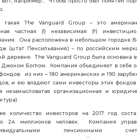
 вот, например… Чтобы просто был понятен по
р.
ь такая The Vanguard Group – это американ
пная частная (!) независимая (!!) инвестицио
пания. Она расположена в небольшом городке В
дж (штат Пенсильвания) – по российским мерка
ой деревне. The Vanguard Group была основана в
 Джоном Боглом. Компания объединяет в себе 
фондов: из них – 180 американских и 190 заруб
ов, и ею владеют сами инвесторы этих фондов
ая незамысловатая организационная и юридиче
ктура).
ее количество инвесторов на 2017 год соста
ло 24 миллионов человек. Компания управ
дивидуальными пенсионными счета