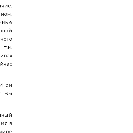
чие,
ном,
нные
рной
пного
т.н.
ивах
йчас
 И он
т. Вы
нный
ния в
мире