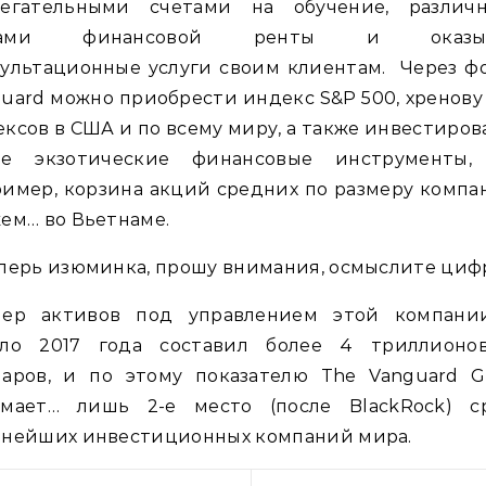
регательными счетами на обучение, различ
дами финансовой ренты и оказыв
сультационные услуги своим клиентам. Через ф
uard можно приобрести индекс S&P 500, хренову
ксов в США и по всему миру, а также инвестиров
ие экзотические финансовые инструменты, 
имер, корзина акций средних по размеру комп
ем… во Вьетнаме.
перь изюминка, прошу внимания, осмыслите циф
мер активов под управлением этой компани
ало 2017 года составил более 4 триллионов (
ларов, и по этому показателю The Vanguard G
имает… лишь 2-е место (после BlackRock) с
пнейших инвестиционных компаний мира.