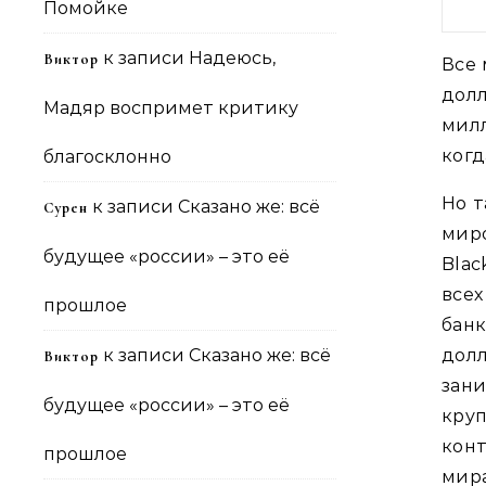
Помойке
к записи
Надеюсь,
Виктор
Все 
дол
Мадяр воспримет критику
милл
когд
благосклонно
Но т
к записи
Сказано же: всё
Сурен
мир
будущее «россии» – это её
Bla
все
прошлое
бан
к записи
Сказано же: всё
дол
Виктор
зан
будущее «россии» – это её
кру
кон
прошлое
мира