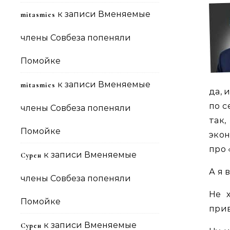
к записи
Вменяемые
mitasmies
члены Совбеза попеняли
Помойке
к записи
Вменяемые
mitasmies
да, 
по с
члены Совбеза попеняли
так,
Помойке
экон
про 
к записи
Вменяемые
Сурен
А я 
члены Совбеза попеняли
Не 
Помойке
прив
к записи
Вменяемые
Сурен