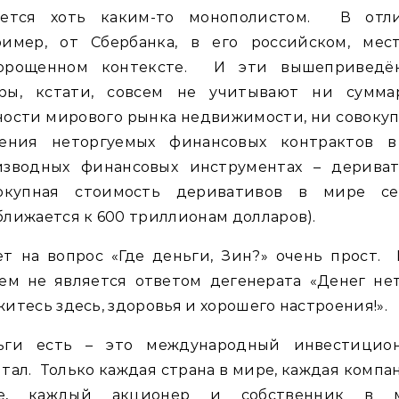
яется хоть каким-то монополистом. В отли
ример, от Сбербанка, в его российском, мест
орощенном контексте. И эти вышеприведё
ры, кстати, совсем не учитывают ни сумма
ости мирового рынка недвижимости, ни совоку
чения неторгуемых финансовых контрактов в 
изводных финансовых инструментах – дериват
вокупная стоимость деривативов в мире се
лижается к 600 триллионам долларов).
т на вопрос «Где деньги, Зин?» очень прост.
ем не является ответом дегенерата «Денег не
итесь здесь, здоровья и хорошего настроения!».
ьги есть – это международный инвестицио
тал. Только каждая страна в мире, каждая компа
е, каждый акционер и собственник в 