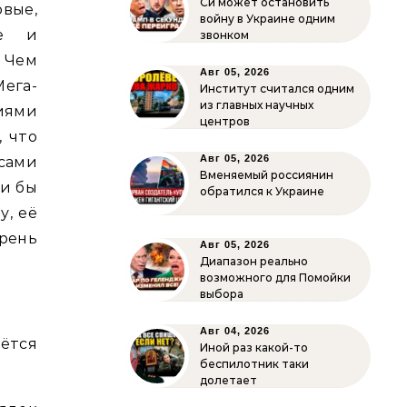
Си может остановить
вые,
войну в Украине одним
ие и
звонком
 Чем
Авг 05, 2026
ега-
Институт считался одним
из главных научных
иями
центров
, что
Авг 05, 2026
 сами
Вменяемый россиянин
ли бы
обратился к Украине
у, её
хрень
Авг 05, 2026
Диапазон реально
возможного для Помойки
выбора
Авг 04, 2026
ётся
Иной раз какой-то
беспилотник таки
долетает