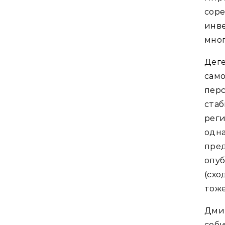
сор
инве
мног
Дег
сам
перс
ста
рег
одна
пре
опу
(сх
тоже
Дмит
соб