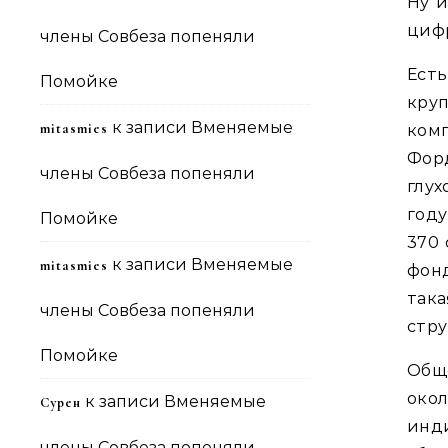
Ну и
циф
члены Совбеза попеняли
Ест
Помойке
кру
к записи
Вменяемые
mitasmies
ком
Фор
члены Совбеза попеняли
глух
году
Помойке
370 
к записи
Вменяемые
mitasmies
фонд
так
члены Совбеза попеняли
стру
Помойке
Общ
око
к записи
Вменяемые
Сурен
ин
члены Совбеза попеняли