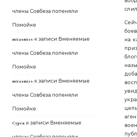
воо
слил
члены Совбеза попеняли
Сейч
Помойке
боев
к записи
Вменяемые
mitasmies
на к
приз
члены Совбеза попеняли
блог
наз
Помойке
доб
к записи
Вменяемые
mitasmies
восп
увид
члены Совбеза попеняли
укр
целы
Помойке
аген
к записи
Вменяемые
Сурен
воен
публ
члены Совбеза попеняли