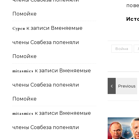
пове
Помойке
Ист
к записи
Вменяемые
Сурен
члены Совбеза попеняли
Война
Помойке
к записи
Вменяемые
mitasmies
члены Совбеза попеняли
Помойке
к записи
Вменяемые
mitasmies
члены Совбеза попеняли