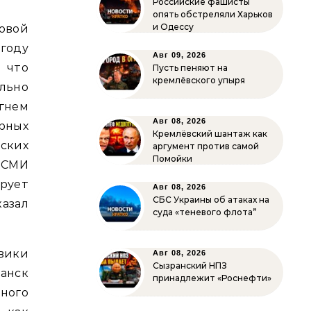
Российские фашисты
опять обстреляли Харьков
и Одессу
овой
году
Авг 09, 2026
 что
Пусть пеняют на
кремлёвского упыря
льно
гнем
Авг 08, 2026
рных
Кремлёвский шантаж как
ских
аргумент против самой
Помойки
роСМИ
ирует
Авг 08, 2026
СБС Украины об атаках на
азал
суда «теневого флота”
евики
Авг 08, 2026
Сызранский НПЗ
анск
принадлежит «Роснефти»
ного