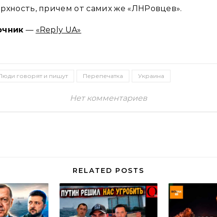
рхность, причем от самих же «ЛНРовцев».
очник
—
«Reply UA»
Люди говорят и пишут
Перепечатка
Украина
Нет комментариев
RELATED POSTS