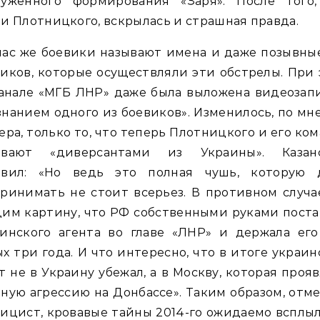
руженного формирования «Заря». После того,
и Плотницкого, вскрылась и страшная правда.
ас же боевики называют имена и даже позывны
иков, которые осуществляли эти обстрелы. При
анале «МГБ ЛНР» даже была выложена видеозап
нанием одного из боевиков». Изменилось, по м
ера, только то, что теперь Плотницкого и его ко
ывают «диверсантами из Украины». Казан
авил: «Но ведь это полная чушь, которую 
ринимать не стоит всерьез. В противном случ
им картину, что РФ собственными руками пост
аинского агента во главе «ЛНР» и держала его
х три года. И что интересно, что в итоге украи
т не в Украину убежал, а в Москву, которая проя
ную агрессию на Донбассе». Таким образом, отм
ицист, кровавые тайны 2014-го ожидаемо всплы