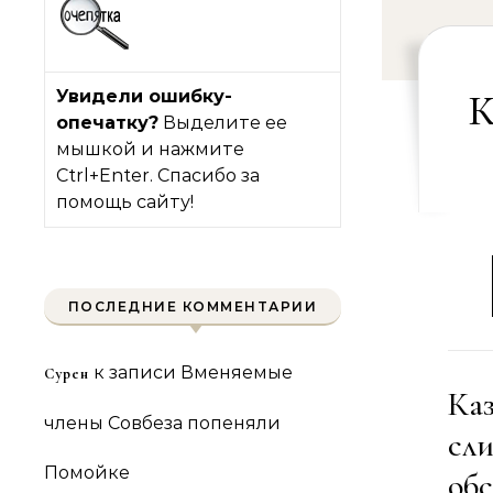
Увидели ошибку-
К
опечатку?
Выделите ее
мышкой и нажмите
Ctrl+Enter. Спасибо за
помощь сайту!
ПОСЛЕДНИЕ КОММЕНТАРИИ
к записи
Вменяемые
Сурен
Ка
члены Совбеза попеняли
сл
Помойке
об