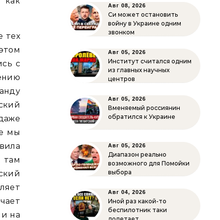
 как
Авг 08, 2026
Си может остановить
войну в Украине одним
звонком
е тех
 этом
Авг 05, 2026
Институт считался одним
ись с
из главных научных
нению
центров
манду
Авг 05, 2026
ский
Вменяемый россиянин
обратился к Украине
даже
ае мы
авила
Авг 05, 2026
Диапазон реально
 там
возможного для Помойки
выбора
нский
вляет
Авг 04, 2026
ечает
Иной раз какой-то
беспилотник таки
ли на
долетает