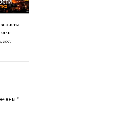
 фашисты
еляли
дессу
мечены
*