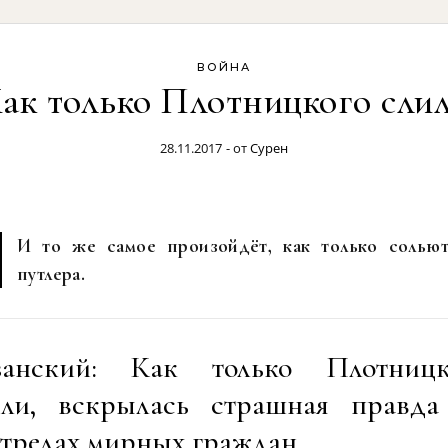
ВОЙНА
ак только Плотницкого сли
28.11.2017
- от
Сурен
И то же самое произойдёт, как только солью
путлера.
занский: Как только Плотницк
или, вскрылась страшная правда
стрелах мирных граждан