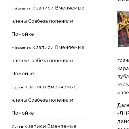
к записи
Вменяемые
mitasmies
члены Совбеза попеняли
Помойке
к записи
Вменяемые
mitasmies
гра
члены Совбеза попеняли
кара
Помойке
публ
rep
к записи
Вменяемые
Сурен
изве
члены Совбеза попеняли
Дале
Помойке
«ЛН
дей
к записи
Вменяемые
Сурен