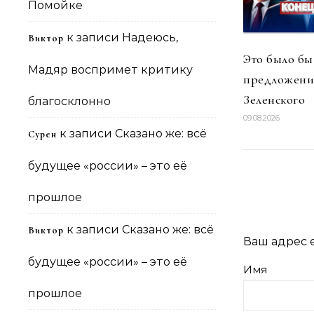
Помойке
к записи
Надеюсь,
Виктор
Это было бы
Мадяр воспримет критику
предложен
Зеленского
благосклонно
09.08.2026
к записи
Сказано же: всё
Сурен
будущее «россии» – это её
прошлое
к записи
Сказано же: всё
Виктор
Ваш адрес e
будущее «россии» – это её
Имя
прошлое