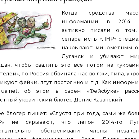
Когда средства масс
информации в 2014 
активно писали о том,
сепаратисты «ЛНР» специа
накрывают минометным о
Луганск и убивают ми
ждан, чтобы свалить это все потом на «украин
телей», то Россия обвиняла нас во лжи, типа, ук
икуют фейки, лгут постоянно и т.д. Как информ
lyua.net, об этом в своем «Фейсбуке» расск
стный украинский блогер Денис Казанский.
е блогер пишет: «Спустя три года, сами же бо
Р» не скрывают, что летом 2014-го Луг
ствительно обстреливали члены незакон