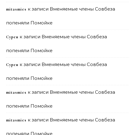
к записи
Вменяемые члены Совбеза
mitasmies
попеняли Помойке
к записи
Вменяемые члены Совбеза
Сурен
попеняли Помойке
к записи
Вменяемые члены Совбеза
Сурен
попеняли Помойке
к записи
Вменяемые члены Совбеза
mitasmies
попеняли Помойке
к записи
Вменяемые члены Совбеза
mitasmies
попеняли Помойке