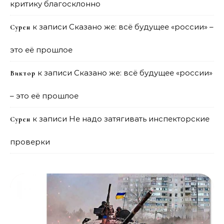
критику благосклонно
к записи
Сказано же: всё будущее «россии» –
Сурен
это её прошлое
к записи
Сказано же: всё будущее «россии»
Виктор
– это её прошлое
к записи
Не надо затягивать инспекторские
Сурен
проверки