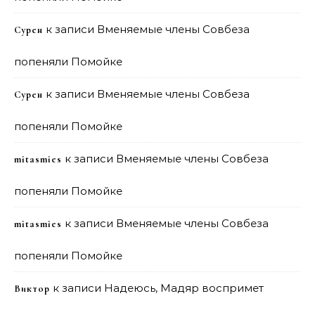
к записи
Вменяемые члены Совбеза
Сурен
попеняли Помойке
к записи
Вменяемые члены Совбеза
Сурен
попеняли Помойке
к записи
Вменяемые члены Совбеза
mitasmies
попеняли Помойке
к записи
Вменяемые члены Совбеза
mitasmies
попеняли Помойке
к записи
Надеюсь, Мадяр воспримет
Виктор