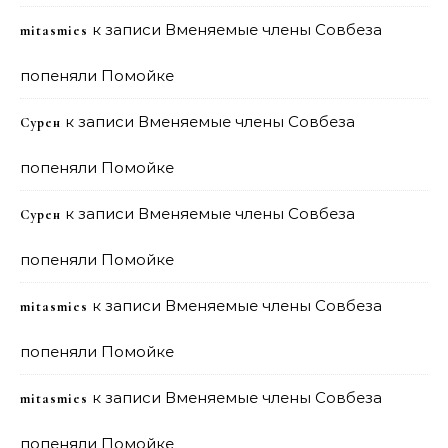
к записи
Вменяемые члены Совбеза
mitasmies
попеняли Помойке
к записи
Вменяемые члены Совбеза
Сурен
попеняли Помойке
к записи
Вменяемые члены Совбеза
Сурен
попеняли Помойке
к записи
Вменяемые члены Совбеза
mitasmies
попеняли Помойке
к записи
Вменяемые члены Совбеза
mitasmies
попеняли Помойке