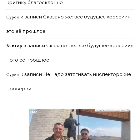
критику благосклонно
к записи
Сказано же: всё будущее «россии» –
Сурен
это её прошлое
к записи
Сказано же: всё будущее «россии»
Виктор
– это её прошлое
к записи
Не надо затягивать инспекторские
Сурен
проверки