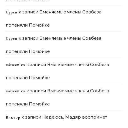
к записи
Вменяемые члены Совбеза
Сурен
попеняли Помойке
к записи
Вменяемые члены Совбеза
Сурен
попеняли Помойке
к записи
Вменяемые члены Совбеза
mitasmies
попеняли Помойке
к записи
Вменяемые члены Совбеза
mitasmies
попеняли Помойке
к записи
Надеюсь, Мадяр воспримет
Виктор