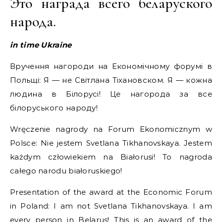
Это награда всего беларуского
народа.
in time Ukraine
Вручення нагороди на Економічному форумі в
Польщі: Я — не Світлана Тіхановском. Я — кожна
людина в Білорусі! Це нагорода за все
білоруського народу!
Wręczenie nagrody na Forum Ekonomicznym w
Polsce: Nie jestem Svetlana Tikhanovskaya. Jestem
każdym człowiekiem na Białorusi! To nagroda
całego narodu białoruskiego!
Presentation of the award at the Economic Forum
in Poland: I am not Svetlana Tikhanovskaya. I am
every person in Belarus! This is an award of the