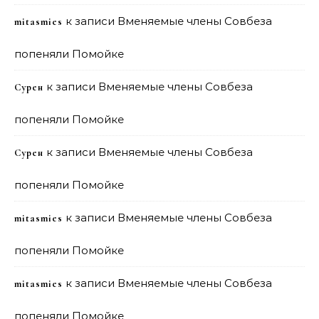
к записи
Вменяемые члены Совбеза
mitasmies
попеняли Помойке
к записи
Вменяемые члены Совбеза
Сурен
попеняли Помойке
к записи
Вменяемые члены Совбеза
Сурен
попеняли Помойке
к записи
Вменяемые члены Совбеза
mitasmies
попеняли Помойке
к записи
Вменяемые члены Совбеза
mitasmies
попеняли Помойке