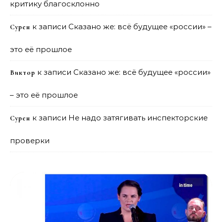
критику благосклонно
к записи
Сказано же: всё будущее «россии» –
Сурен
это её прошлое
к записи
Сказано же: всё будущее «россии»
Виктор
– это её прошлое
к записи
Не надо затягивать инспекторские
Сурен
проверки