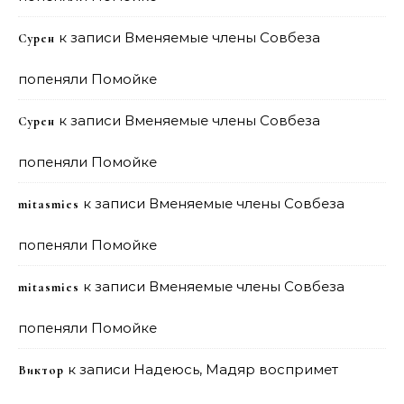
к записи
Вменяемые члены Совбеза
Сурен
попеняли Помойке
к записи
Вменяемые члены Совбеза
Сурен
попеняли Помойке
к записи
Вменяемые члены Совбеза
mitasmies
попеняли Помойке
к записи
Вменяемые члены Совбеза
mitasmies
попеняли Помойке
к записи
Надеюсь, Мадяр воспримет
Виктор