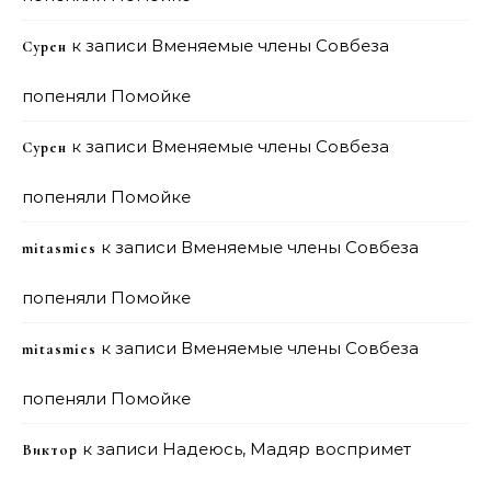
к записи
Вменяемые члены Совбеза
Сурен
попеняли Помойке
к записи
Вменяемые члены Совбеза
Сурен
попеняли Помойке
к записи
Вменяемые члены Совбеза
mitasmies
попеняли Помойке
к записи
Вменяемые члены Совбеза
mitasmies
попеняли Помойке
к записи
Надеюсь, Мадяр воспримет
Виктор