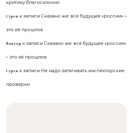
критику благосклонно
к записи
Сказано же: всё будущее «россии» –
Сурен
это её прошлое
к записи
Сказано же: всё будущее «россии»
Виктор
– это её прошлое
к записи
Не надо затягивать инспекторские
Сурен
проверки