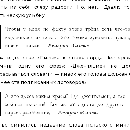
ить из себя слезу радости. Но, нет… Давлю то
тическую улыбку.
Чтобы у меня по факту этого трёпа хоть что-т
выдавилось из глаз… это только луковица нужна
иначе — никак, —
Ремарки «Слова»
ая в детстве «Письма к сыну» лорда Честерфи
омнил одну его фразу: «Джентльмен не до
расываться словами — кивок его головы должен
нее ста подписанных договоров».
А это здесь каким краем? Где джентльмен, а где 
зелёная плесень! Там же от одного до другого 
парсек расстояние, —
Ремарки «Слова»
 вспомнились недавние слова польского мини