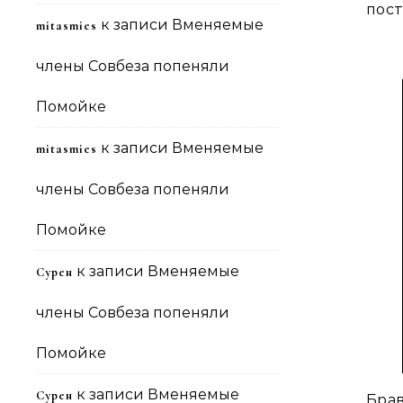
пост
к записи
Вменяемые
mitasmies
члены Совбеза попеняли
Помойке
к записи
Вменяемые
mitasmies
члены Совбеза попеняли
Помойке
к записи
Вменяемые
Сурен
члены Совбеза попеняли
Помойке
к записи
Вменяемые
Сурен
Брав