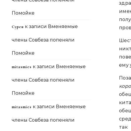
здра
име
Помойке
полу
к записи
Вменяемые
Сурен
пров
члены Совбеза попеняли
Шест
ник
Помойке
пове
ему 
к записи
Вменяемые
mitasmies
Поз
члены Совбеза попеняли
кор
Помойке
обе
кит
к записи
Вменяемые
mitasmies
обе
сред
члены Совбеза попеняли
так