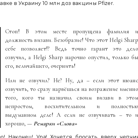
авке в Украину 10 млн доз вакцины Pfizer.
Стоп! В этом месте пропущена фамилия 
должность визави. Безобразие! Что этот Helgi Shar
себе позволяет!? Ведь точно гарант это дел
озвучил, а Helgi Sharp нарочно опустил, только б
его, величайшего, очернить!
Или не озвучил? Не? Ну, да – если этот нюан
озвучить, то сразу нарвёшься на возражение именн
того, кого ты назначил своим визави в это
непростом, восхитительном и полность
выдуманном деле! А если не озвучивать – то 
хорошо, —
Ремарки «Слова»
о! Наконец! Ура! Хочется бросать вверх чепч