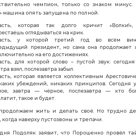
ствительно чемпион, только со знаком минус. 
-машина опять запущена по полной.
асть, которая так долго кричит «Волки!»,
рестаёшь оглядываться на крик.
асть, у которой третий год во всём вин
едыдущий президент, но сама она продолжает 
ключительно на его достижениях.
асть, для которой слово – пустой звук: сегодня
втра взял, послезавтра забыл.
асть, которая является коллективным Арестови
каких убеждений, никаких принципов. Сегодня 
лое, завтра — чёрное, послезавтра — кто бо
платит, такое и будет.
продолжаем жить и делать своё. Но трудно де
, когда наверху пустозвоны и трепачи.
одня Подоляк заявит, что Порошенко провёл та