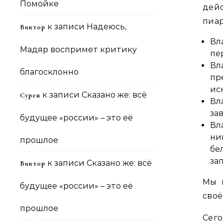
Помойке
дей
пиар
к записи
Надеюсь,
Виктор
Вл
Мадяр воспримет критику
пе
Вл
благосклонно
пр
ис
к записи
Сказано же: всё
Сурен
Вл
за
будущее «россии» – это её
Вл
ни
прошлое
бе
за
к записи
Сказано же: всё
Виктор
Мы 
будущее «россии» – это её
своё
прошлое
Сег