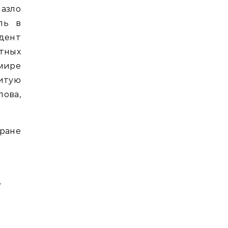
азло
ль в
идент
ртных
мире
итую
лова,
тране
е
и