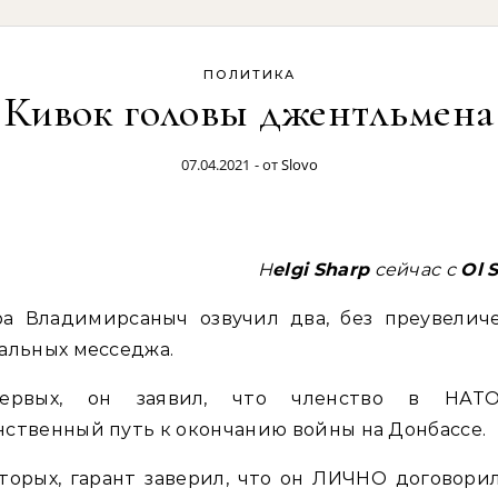
ПОЛИТИКА
Кивок головы джентльмена
07.04.2021
- от
Slovo
Helgi
Sharp
сейчас с
Ol
ра Владимирсаныч озвучил два, без преувеличе
альных месседжа.
первых, он заявил, что членство в НА
ственный путь к окончанию войны на Донбассе.
торых, гарант заверил, что он ЛИЧНО договори