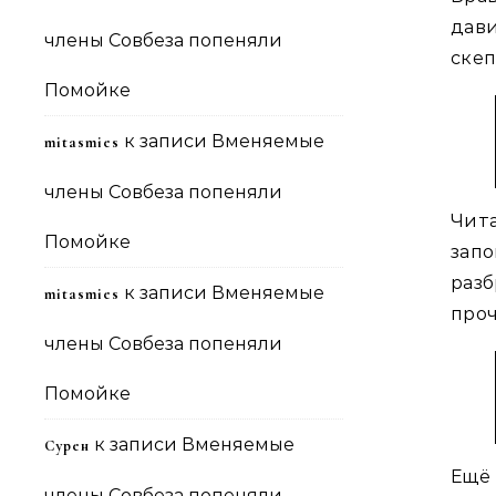
дав
члены Совбеза попеняли
скеп
Помойке
к записи
Вменяемые
mitasmies
члены Совбеза попеняли
Чит
Помойке
зап
разб
к записи
Вменяемые
mitasmies
проч
члены Совбеза попеняли
Помойке
к записи
Вменяемые
Сурен
Ещё
члены Совбеза попеняли