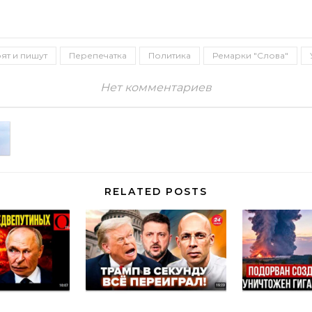
ят и пишут
Перепечатка
Политика
Ремарки "Слова"
Нет комментариев
RELATED POSTS