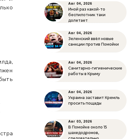
Авг 04, 2026
лько
Иной раз какой-то
беспилотник таки
долетает
о
Авг 04, 2026
,
Зеленский ввёл новые
санкции против Помойки
лда,
Авг 04, 2026
Санитарно-гигиенические
лжен
работы в Крыму
 быть
Авг 04, 2026
Украина заставит Кремль
–
просить пощады
–
Авг 03, 2026
В Помойке около 15
шахедодромов,
стра
следовательно…