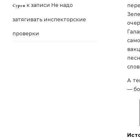
к записи
Не надо
пер
Сурен
Зел
затягивать инспекторские
очер
Гала
проверки
сам
вак
песн
слов
А те
— бо
Ист