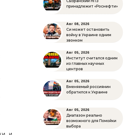
Сызранский НПЗ
принадлежит «Роснефти»
Авг 08, 2026
и
Си может остановить
войну в Украине одним
p
звонком
о
Авг 05, 2026
ы
Институт считался одним
из главных научных
центров
с
Авг 05, 2026
о
Вменяемый россиянин
обратился к Украине
м
ю
Авг 05, 2026
и
Диапазон реально
возможного для Помойки
выбора
ики и