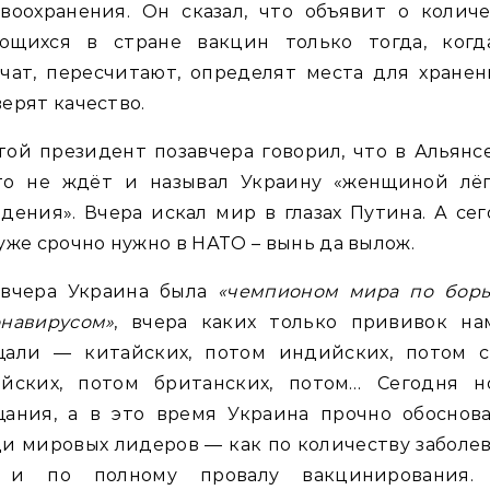
воохранения. Он сказал, что объявит о колич
ющихся в стране вакцин только тогда, когд
чат, пересчитают, определят места для хране
ерят качество.
ой президент позавчера говорил, что в Альянс
то не ждёт и называл Украину «женщиной лёг
дения». Вчера искал мир в глазах Путина. А се
уже срочно нужно в НАТО – вынь да вылож.
авчера Украина была
«чемпионом мира по борь
онавирусом»
, вчера каких только прививок на
щали — китайских, потом индийских, потом с
айских, потом британских, потом… Сегодня н
щания, а в это время Украина прочно обоснова
и мировых лидеров — как по количеству заболе
 и по полному провалу вакцинирования.