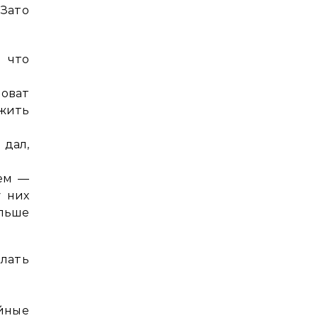
Зато
 что
оват
жить
 дал,
чем —
у них
льше
лать
йные