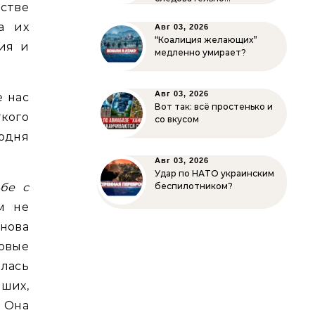
естве
а их
Авг 03, 2026
“Коалиция желающих”
ния и
медленно умирает?
Авг 03, 2026
е нас
Вот так: всё простенько и
кого
со вкусом
годня
Авг 03, 2026
Удар по НАТО украинским
бе с
беспилотником?
м не
нова
овые
лась
вших,
 Она