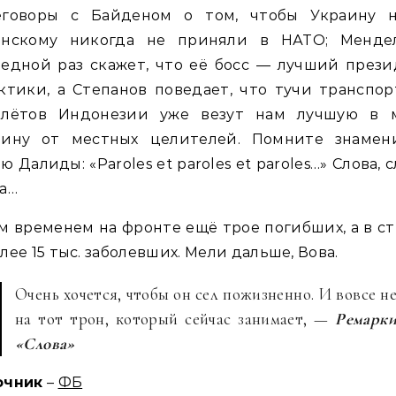
еговоры с Байденом о том, чтобы Украину н
енскому никогда не приняли в НАТО; Менде
едной раз скажет, что её босс — лучший през
ктики, а Степанов поведает, что тучи транспо
олётов Индонезии уже везут нам лучшую в 
цину от местных целителей. Помните знамен
ю Далиды: «Paroles et paroles et paroles…» Слова, с
а…
м временем на фронте ещё трое погибших, а в с
лее 15 тыс. заболевших. Мели дальше, Вова.
Очень хочется, чтобы он сел пожизненно. И вовсе н
на тот трон, который сейчас занимает, —
Ремарк
«Слова»
очник
–
ФБ