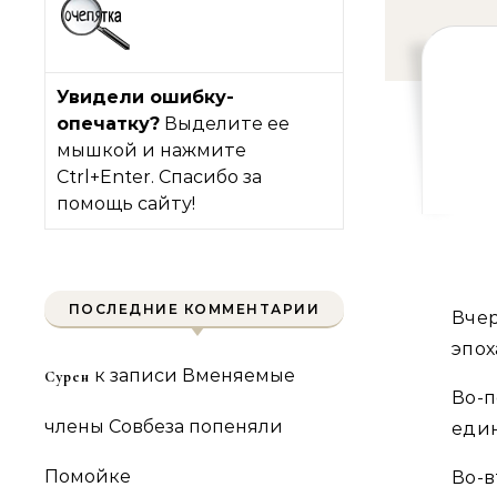
Увидели ошибку-
опечатку?
Выделите ее
мышкой и нажмите
Ctrl+Enter. Спасибо за
помощь сайту!
ПОСЛЕДНИЕ КОММЕНТАРИИ
Вче
эпох
к записи
Вменяемые
Сурен
Во-
члены Совбеза попеняли
един
Помойке
Во-в