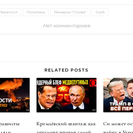
Перепост
Политика
Ремарки "Слова"
США
Нет комментариев
RELATED POSTS
 фашисты
Кремлёвский шантаж как
Си может ос
еляли
аргумент против самой
войну в Укр