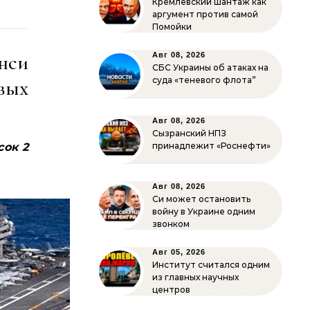
Кремлёвский шантаж как
аргумент против самой
Помойки
нси
Авг 08, 2026
СБС Украины об атаках на
суда «теневого флота”
вых
Авг 08, 2026
Сызранский НПЗ
сок 2
принадлежит «Роснефти»
Авг 08, 2026
Си может остановить
войну в Украине одним
звонком
Авг 05, 2026
Институт считался одним
из главных научных
центров