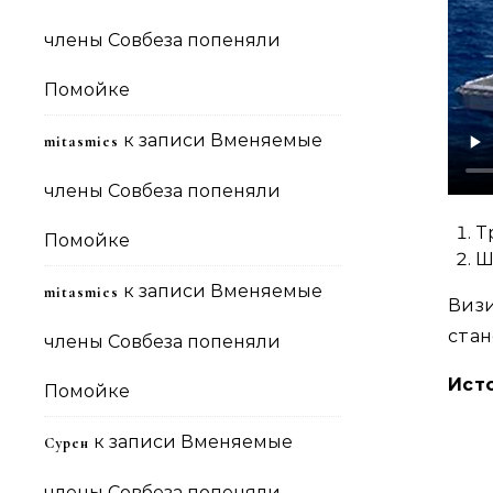
члены Совбеза попеняли
Помойке
к записи
Вменяемые
mitasmies
члены Совбеза попеняли
Т
Помойке
Ш
к записи
Вменяемые
mitasmies
Виз
стан
члены Совбеза попеняли
Ист
Помойке
к записи
Вменяемые
Сурен
члены Совбеза попеняли