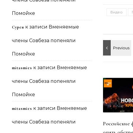
Видео
Помойке
к записи
Вменяемые
Сурен
члены Совбеза попеняли
Помойке
к записи
Вменяемые
mitasmies
члены Совбеза попеняли
Помойке
к записи
Вменяемые
mitasmies
члены Совбеза попеняли
Российские
опять обстр