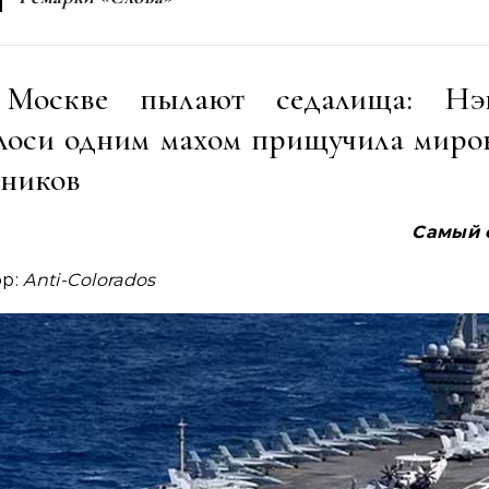
Москве пылают седалища: Нэ
лоси одним махом прищучила миро
пников
Самый 
ор:
Anti-Colorados