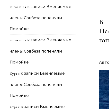
к записи
Вменяемые
mitasmies
члены Совбеза попеняли
В 
Помойке
Пе
го
к записи
Вменяемые
mitasmies
члены Совбеза попеняли
Помойке
Авт
к записи
Вменяемые
Сурен
члены Совбеза попеняли
Помойке
к записи
Вменяемые
Сурен