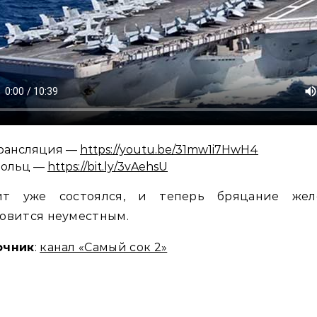
рансляция —
https://youtu.be/31mw1i7HwH4
ольц —
https://bit.ly/3vAehsU
ит уже состоялся, и теперь бряцание жел
овится неуместным.
очник
:
канал «Самый сок 2»