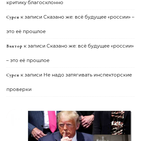
критику благосклонно
к записи
Сказано же: всё будущее «россии» –
Сурен
это её прошлое
к записи
Сказано же: всё будущее «россии»
Виктор
– это её прошлое
к записи
Не надо затягивать инспекторские
Сурен
проверки