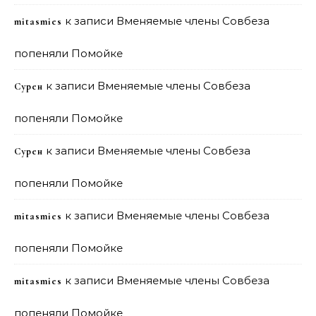
к записи
Вменяемые члены Совбеза
mitasmies
попеняли Помойке
к записи
Вменяемые члены Совбеза
Сурен
попеняли Помойке
к записи
Вменяемые члены Совбеза
Сурен
попеняли Помойке
к записи
Вменяемые члены Совбеза
mitasmies
попеняли Помойке
к записи
Вменяемые члены Совбеза
mitasmies
попеняли Помойке