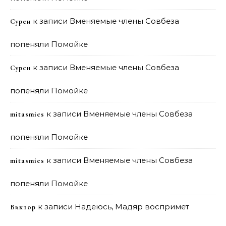
к записи
Вменяемые члены Совбеза
Сурен
попеняли Помойке
к записи
Вменяемые члены Совбеза
Сурен
попеняли Помойке
к записи
Вменяемые члены Совбеза
mitasmies
попеняли Помойке
к записи
Вменяемые члены Совбеза
mitasmies
попеняли Помойке
к записи
Надеюсь, Мадяр воспримет
Виктор