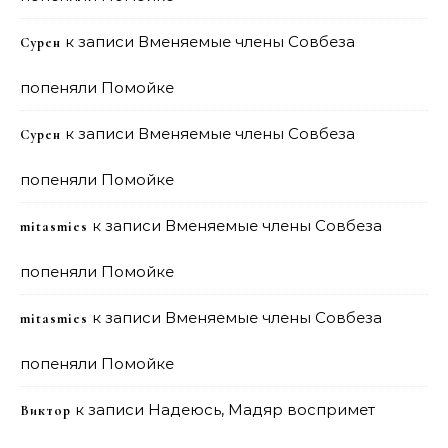
к записи
Вменяемые члены Совбеза
Сурен
попеняли Помойке
к записи
Вменяемые члены Совбеза
Сурен
попеняли Помойке
к записи
Вменяемые члены Совбеза
mitasmies
попеняли Помойке
к записи
Вменяемые члены Совбеза
mitasmies
попеняли Помойке
к записи
Надеюсь, Мадяр воспримет
Виктор