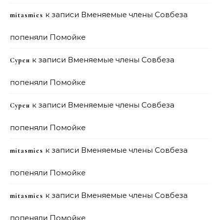
к записи
Вменяемые члены Совбеза
mitasmies
попеняли Помойке
к записи
Вменяемые члены Совбеза
Сурен
попеняли Помойке
к записи
Вменяемые члены Совбеза
Сурен
попеняли Помойке
к записи
Вменяемые члены Совбеза
mitasmies
попеняли Помойке
к записи
Вменяемые члены Совбеза
mitasmies
попеняли Помойке