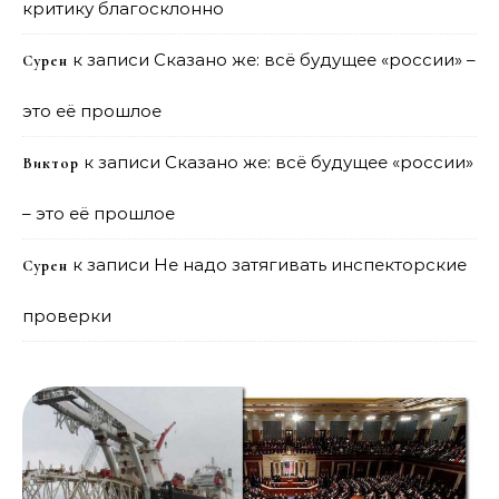
критику благосклонно
к записи
Сказано же: всё будущее «россии» –
Сурен
это её прошлое
к записи
Сказано же: всё будущее «россии»
Виктор
– это её прошлое
к записи
Не надо затягивать инспекторские
Сурен
проверки