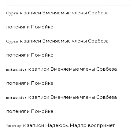
к записи
Вменяемые члены Совбеза
Сурен
попеняли Помойке
к записи
Вменяемые члены Совбеза
Сурен
попеняли Помойке
к записи
Вменяемые члены Совбеза
mitasmies
попеняли Помойке
к записи
Вменяемые члены Совбеза
mitasmies
попеняли Помойке
к записи
Надеюсь, Мадяр воспримет
Виктор