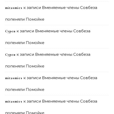
к записи
Вменяемые члены Совбеза
mitasmies
попеняли Помойке
к записи
Вменяемые члены Совбеза
Сурен
попеняли Помойке
к записи
Вменяемые члены Совбеза
Сурен
попеняли Помойке
к записи
Вменяемые члены Совбеза
mitasmies
попеняли Помойке
к записи
Вменяемые члены Совбеза
mitasmies
попеняли Помойке