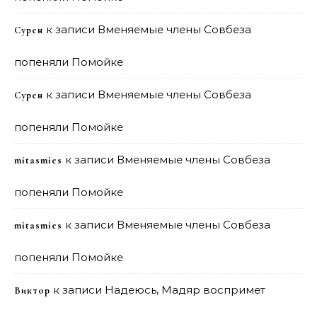
к записи
Вменяемые члены Совбеза
Сурен
попеняли Помойке
к записи
Вменяемые члены Совбеза
Сурен
попеняли Помойке
к записи
Вменяемые члены Совбеза
mitasmies
попеняли Помойке
к записи
Вменяемые члены Совбеза
mitasmies
попеняли Помойке
к записи
Надеюсь, Мадяр воспримет
Виктор