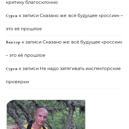
критику благосклонно
к записи
Сказано же: всё будущее «россии» –
Сурен
это её прошлое
к записи
Сказано же: всё будущее «россии»
Виктор
– это её прошлое
к записи
Не надо затягивать инспекторские
Сурен
проверки