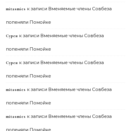
к записи
Вменяемые члены Совбеза
mitasmies
попеняли Помойке
к записи
Вменяемые члены Совбеза
Сурен
попеняли Помойке
к записи
Вменяемые члены Совбеза
Сурен
попеняли Помойке
к записи
Вменяемые члены Совбеза
mitasmies
попеняли Помойке
к записи
Вменяемые члены Совбеза
mitasmies
попеняли Помойке