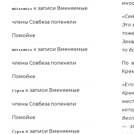
инос
к записи
Вменяемые
mitasmies
«Сей
члены Совбеза попеняли
Это 
тоже
Помойке
Заха
к записи
Вменяемые
mitasmies
то б
члены Совбеза попеняли
По 
Кре
Помойке
«Его
к записи
Вменяемые
Сурен
Крем
мест
члены Совбеза попеняли
кот
Помойке
бесп
— эт
к записи
Вменяемые
Сурен