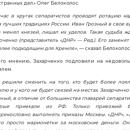
транных дел» Олег Белоколос.
час в кругах сепаратистов проводят ротацию ка
в лучших традициях России. Иван Грозный в свое 
 менял князей, лишал их уделов. Такая судьба ж
рченко (представитель «ДНР» — Ред.). Его заменят
олее подходящим для Кремля»
, — сказал Белоколос
его мнению, Захарченко подловили на недоволь
млем.
 решили сменить на того, кто будет более лоя
лю и у кого не будет связей на местах. Захарченко
ный, в отличие от большинства главарей сепарати
орые приехали из РФ. Только приезжий б
рекословно выполнять приказы Москвы. «ДНР», 
о просто марионетки за московские деньги. О