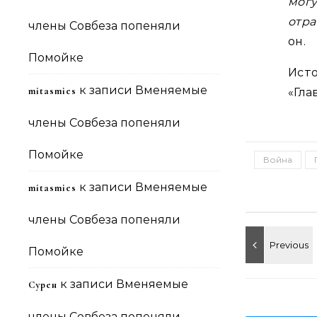
мог
отра
члены Совбеза попеняли
он.
Помойке
Ист
к записи
Вменяемые
mitasmies
«Гла
члены Совбеза попеняли
Помойке
Война
к записи
Вменяемые
mitasmies
члены Совбеза попеняли
Помойке
к записи
Вменяемые
Сурен
члены Совбеза попеняли