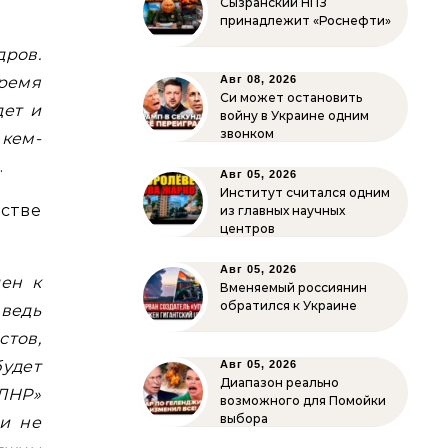
Сызранский НПЗ
принадлежит «Роснефти»
дров.
время
Авг 08, 2026
Си может остановить
дет и
войну в Украине одним
звонком
 кем-
.
Авг 05, 2026
Институт считался одним
стве
из главных научных
центров
Авг 05, 2026
лен к
Вменяемый россиянин
обратился к Украине
 ведь
стов,
удет
Авг 05, 2026
Диапазон реально
«ЛНР»
возможного для Помойки
выбора
ни не