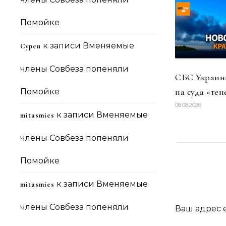
Помойке
к записи
Вменяемые
Сурен
члены Совбеза попеняли
СБС Украины
на суда «тен
Помойке
08.08.2026
к записи
Вменяемые
mitasmies
члены Совбеза попеняли
Помойке
к записи
Вменяемые
mitasmies
члены Совбеза попеняли
Ваш адрес e