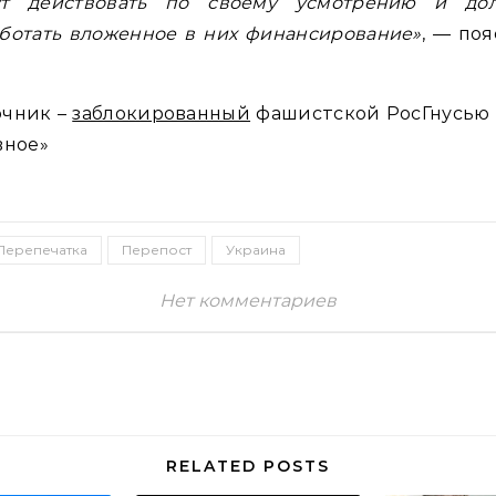
ут действовать по своему усмотрению и до
ботать вложенное в них финансирование»
, — по
очник –
заблокированный
фашистской РосГнусью 
вное»
Перепечатка
Перепост
Украина
Нет комментариев
RELATED POSTS