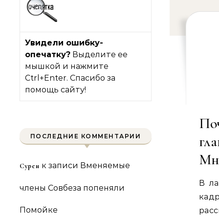
Увидели ошибку-
опечатку?
Выделите ее
мышкой и нажмите
Ctrl+Enter. Спасибо за
помощь сайту!
По
ПОСЛЕДНИЕ КОММЕНТАРИИ
гл
Мн
к записи
Вменяемые
Сурен
В л
члены Совбеза попеняли
кад
Помойке
рас