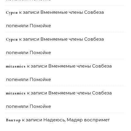
к записи
Вменяемые члены Совбеза
Сурен
попеняли Помойке
к записи
Вменяемые члены Совбеза
Сурен
попеняли Помойке
к записи
Вменяемые члены Совбеза
mitasmies
попеняли Помойке
к записи
Вменяемые члены Совбеза
mitasmies
попеняли Помойке
к записи
Надеюсь, Мадяр воспримет
Виктор