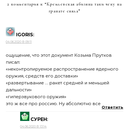
2 комментария к “
Кремлевская абизяна таки чеку на
гранате сняла
”
IGORIS
:
04.06.2020 В 09:11
ощущение, что этот документ Козьма Прутков
писал:
«неконтролируемое распространение ядерного
оружия, средств его доставки»
«развертывание … ракет средней и меньшей
дальности»
«гиперзвукового оружия»
это ж все про россию. Ну абсолютно все
Ответить
СУРЕН
:
04.06.2020 В 13:14