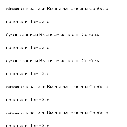
к записи
Вменяемые члены Совбеза
mitasmies
попеняли Помойке
к записи
Вменяемые члены Совбеза
Сурен
попеняли Помойке
к записи
Вменяемые члены Совбеза
Сурен
попеняли Помойке
к записи
Вменяемые члены Совбеза
mitasmies
попеняли Помойке
к записи
Вменяемые члены Совбеза
mitasmies
попеняли Помойке