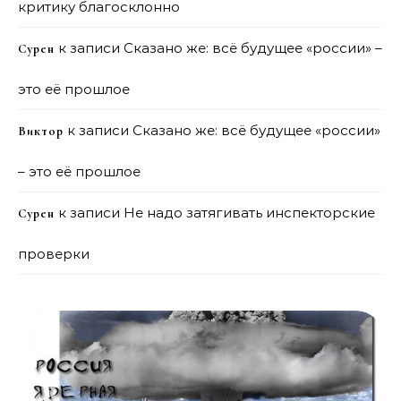
критику благосклонно
к записи
Сказано же: всё будущее «россии» –
Сурен
это её прошлое
к записи
Сказано же: всё будущее «россии»
Виктор
– это её прошлое
к записи
Не надо затягивать инспекторские
Сурен
проверки