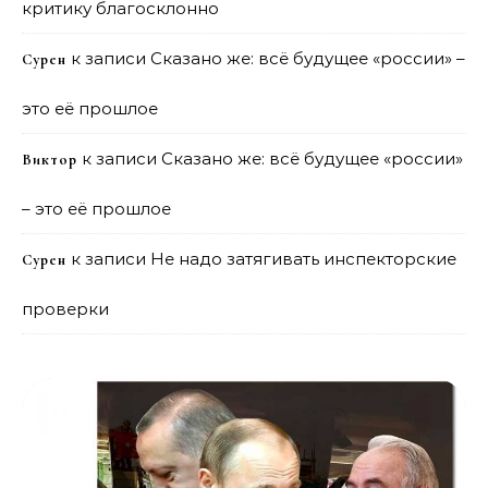
критику благосклонно
к записи
Сказано же: всё будущее «россии» –
Сурен
это её прошлое
к записи
Сказано же: всё будущее «россии»
Виктор
– это её прошлое
к записи
Не надо затягивать инспекторские
Сурен
проверки