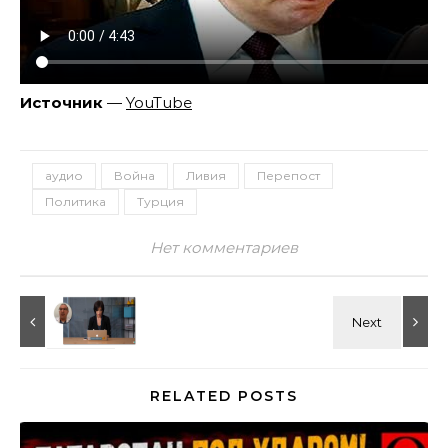
Источник
—
YouTube
аудио
Война
Ливия
Перепост
Политика
Турция
Нет комментариев
RELATED POSTS