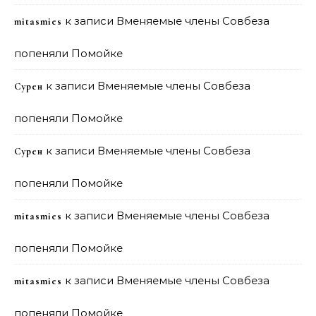
к записи
Вменяемые члены Совбеза
mitasmies
попеняли Помойке
к записи
Вменяемые члены Совбеза
Сурен
попеняли Помойке
к записи
Вменяемые члены Совбеза
Сурен
попеняли Помойке
к записи
Вменяемые члены Совбеза
mitasmies
попеняли Помойке
к записи
Вменяемые члены Совбеза
mitasmies
попеняли Помойке