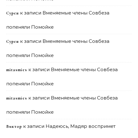
к записи
Вменяемые члены Совбеза
Сурен
попеняли Помойке
к записи
Вменяемые члены Совбеза
Сурен
попеняли Помойке
к записи
Вменяемые члены Совбеза
mitasmies
попеняли Помойке
к записи
Вменяемые члены Совбеза
mitasmies
попеняли Помойке
к записи
Надеюсь, Мадяр воспримет
Виктор