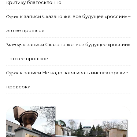
критику благосклонно
к записи
Сказано же: всё будущее «россии» –
Сурен
это её прошлое
к записи
Сказано же: всё будущее «россии»
Виктор
– это её прошлое
к записи
Не надо затягивать инспекторские
Сурен
проверки