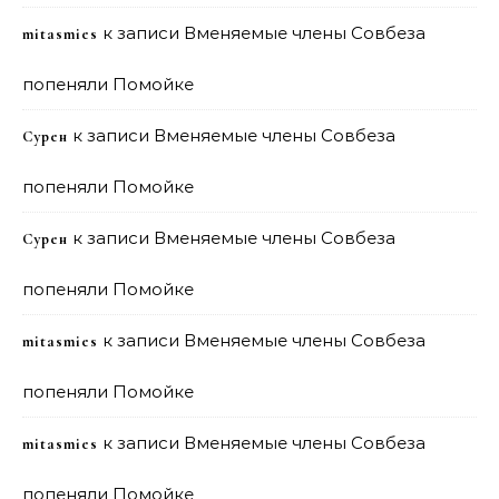
к записи
Вменяемые члены Совбеза
mitasmies
попеняли Помойке
к записи
Вменяемые члены Совбеза
Сурен
попеняли Помойке
к записи
Вменяемые члены Совбеза
Сурен
попеняли Помойке
к записи
Вменяемые члены Совбеза
mitasmies
попеняли Помойке
к записи
Вменяемые члены Совбеза
mitasmies
попеняли Помойке