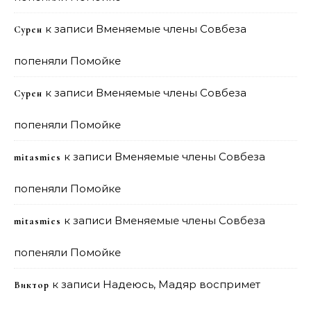
к записи
Вменяемые члены Совбеза
Сурен
попеняли Помойке
к записи
Вменяемые члены Совбеза
Сурен
попеняли Помойке
к записи
Вменяемые члены Совбеза
mitasmies
попеняли Помойке
к записи
Вменяемые члены Совбеза
mitasmies
попеняли Помойке
к записи
Надеюсь, Мадяр воспримет
Виктор