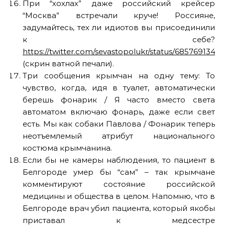
При “хохлах” даже российский крейсер
“Москва” встречали круче! Россияне,
задумайтесь, тех ли идиотов вы присоединили
к себе?
https://twitter.com/sevastopolukr/status/685769134
(скрин ватной печали).
Три сообщения крымчан на одну тему: То
чувство, когда, идя в туалет, автоматически
берешь фонарик / Я часто вместо света
автоматом включаю фонарь, даже если свет
есть. Мы как собаки Павлова / Фонарик теперь
неотъемлемый атрибут национального
костюма крымчанина.
Если бы не камеры наблюдения, то пациент в
Белгороде умер бы “сам” – так крымчане
комментируют состояние российской
медицины и общества в целом. Напомню, что в
Белгороде врач убил пациента, который якобы
приставал к медсестре