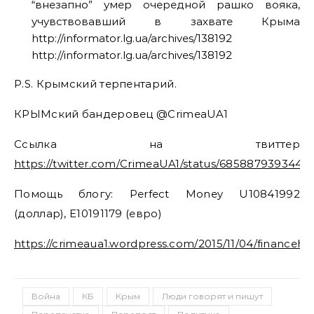
“внезапно” умер очередной рашко вояка,
учувствовавший в захвате Крыма
http://informator.lg.ua/archives/138192
http://informator.lg.ua/archives/138192
P.S. Крымский терпентарий.
КРЫМский бандеровец @CrimeaUA1
Ссылка на твиттер
https://twitter.com/CrimeaUA1/status/6858879393442
Помощь блогу: Perfect Money U10841992
(доллар), E10191179 (евро)
https://crimeaua1.wordpress.com/2015/11/04/financehe
Война
КБ
Крым
Люди говорят и пишут