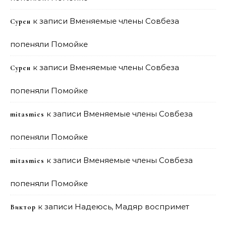
к записи
Вменяемые члены Совбеза
Сурен
попеняли Помойке
к записи
Вменяемые члены Совбеза
Сурен
попеняли Помойке
к записи
Вменяемые члены Совбеза
mitasmies
попеняли Помойке
к записи
Вменяемые члены Совбеза
mitasmies
попеняли Помойке
к записи
Надеюсь, Мадяр воспримет
Виктор