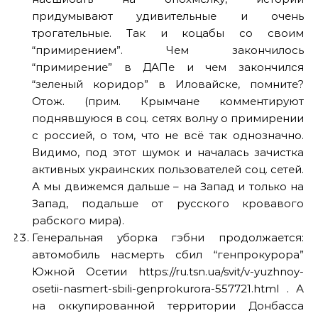
придумывают удивительные и очень
трогательные. Так и коцабы со своим
“примирением”. Чем закончилось
“примирение” в ДАПе и чем закончился
“зеленый коридор” в Иловайске, помните?
Отож. (прим. Крымчане комментируют
поднявшуюся в соц. сетях волну о примирении
с россией, о том, что не всё так однозначно.
Видимо, под этот шумок и началась зачистка
активных украинских пользователей соц. сетей.
А мы движемся дальше – на Запад и только на
Запад, подальше от русского кровавого
рабского мира).
Генеральная уборка гэбни продолжается:
автомобиль насмерть сбил “генпрокурора”
Южной Осетии https://ru.tsn.ua/svit/v-yuzhnoy-
osetii-nasmert-sbili-genprokurora-557721.html . А
на оккупированной территории Донбасса