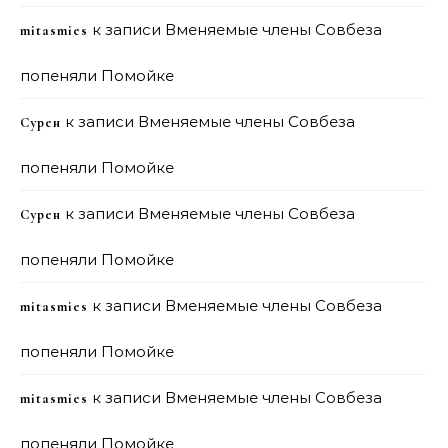
к записи
Вменяемые члены Совбеза
mitasmies
попеняли Помойке
к записи
Вменяемые члены Совбеза
Сурен
попеняли Помойке
к записи
Вменяемые члены Совбеза
Сурен
попеняли Помойке
к записи
Вменяемые члены Совбеза
mitasmies
попеняли Помойке
к записи
Вменяемые члены Совбеза
mitasmies
попеняли Помойке