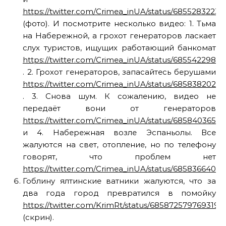
https://twitter.com/Crimea_inUA/status/6855283223
(фото). И посмотрите несколько видео: 1. Тьма
на Набережной, а грохот генераторов ласкает
слух туристов, ищущих работающий банкомат
https://twitter.com/Crimea_inUA/status/6855422981
. 2. Грохот генераторов, запасайтесь берушами
https://twitter.com/Crimea_inUA/status/685838202
. 3. Снова шум. К сожалению, видео не
передаёт вони от генераторов
https://twitter.com/Crimea_inUA/status/6858403653
и 4. Набережная возле Эспаньолы. Все
жалуются на свет, отопление, но по телефону
говорят, что проблем нет
https://twitter.com/Crimea_inUA/status/6858366403
Гоблину ялтинские ватники жалуются, что за
два года город превратился в помойку
https://twitter.com/KrimRt/status/6858725797693194
(скрин).