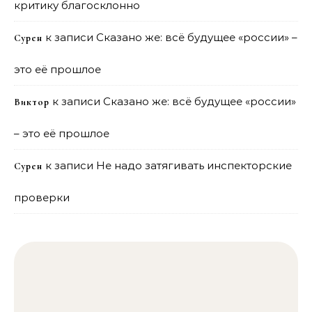
критику благосклонно
к записи
Сказано же: всё будущее «россии» –
Сурен
это её прошлое
к записи
Сказано же: всё будущее «россии»
Виктор
– это её прошлое
к записи
Не надо затягивать инспекторские
Сурен
проверки