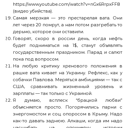
https://www.youtube.com/watch?v=nGx6RrpxFF8
(видео убийства).
Самая мерзкая — это престарелая вата. Они
лет через 20 помрут, а нам потом разгребать то
дерьмо, которое они оставили.
Говорят, скоро в россии день, когда нефть
будет подниматься на 1$, станут объявлять
государственным праздником. Парад и салют
пока под вопросом.
На любую критику хренового положения в
рашке вата кивает на Украину. Рефлекс, как у
собачки Павлова. Меряться амбициями — так с
США, сравнивать жизненный уровень и
зарплаты — так только с Украиной.
Я думаю, всплеск “брацкой любви”
объясняется просто. Погорячились парни с
энергомостом и соц. опоросом в Крыму. Надо
как-то давать заднюю. Алкаши, когда им надо
насшибать на опохмелку, истории