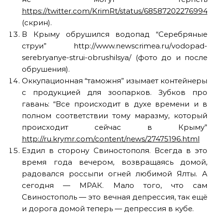
https://twitter.com/KrimRt/status/685872022769942
(скрин).
В Крыму обрушился водопад “Серебряные
струи” http://www.newscrimea.ru/vodopad-
serebryanye-strui-obrushilsya/ (фото до и после
обрушения).
Оккупационная “таможня” изымает контейнеры
с продукцией для зоопарков. Зубков про
гавань: “Все происходит в духе времени и в
полном соответствии тому маразму, который
происходит сейчас в Крыму”
http://ru.krymr.com/content/news/27475196.html
Ездил в сторону Свиностополя. Всегда в это
время года вечером, возвращаясь домой,
радовался россыпи огней любимой Ялты. А
сегодня — МРАК. Мало того, что сам
Свиностополь — это вечная депрессия, так ещё
и дорога домой теперь — депрессия в кубе.