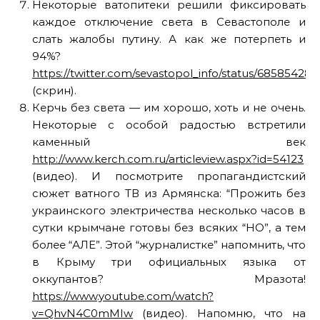
Некоторые ватопитеки решили фиксировать
каждое отключение света в Севастополе и
слать жалобы путину. А как же потерпеть и
94%?
https://twitter.com/sevastopol_info/status/6858542
(скрин).
Керчь без света — им хорошо, хоть и не очень.
Некоторые с особой радостью встретили
каменный век
http://www.kerch.com.ru/articleview.aspx?id=54123
(видео). И посмотрите пропагандистский
сюжет ватного ТВ из Армянска: “Прожить без
украинского электричества несколько часов в
сутки крымчане готовы без всяких “НО”, а тем
более “АЛЕ”. Этой “журналистке” напомнить, что
в Крыму три официальных языка от
оккупантов? Мразота!
https://www.youtube.com/watch?
v=QhvN4C0mMIw
(видео). Напомню, что на