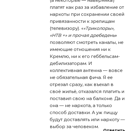
(а некоторые — наверняка!)
платят как раз за избавление от
наркоты при сохранении своей
привязанности к зрелищам
(телевизору). «
«Триколоры»,
«НТВ +» и прочая дребедень
»
позволяют смотреть каналы, не
имеющие отношения ни к
Кремлю, ни к его геббельсам-
дебилизаторам. И
коллективная антенна — вовсе
не обязательная фича. Я ее
отрезал сразу, как въехал в
своё жильё, отказался платить и
поставил свою на балконе. Да и
она — не наркота, а только
способ доставки. А уж пиццу
будут доставлять или наркоту —
выбор за человеком.
Ответить