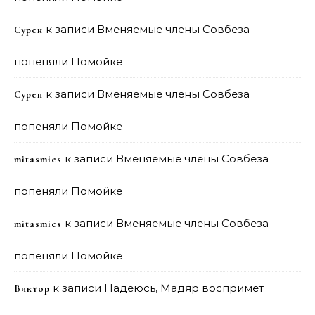
к записи
Вменяемые члены Совбеза
Сурен
попеняли Помойке
к записи
Вменяемые члены Совбеза
Сурен
попеняли Помойке
к записи
Вменяемые члены Совбеза
mitasmies
попеняли Помойке
к записи
Вменяемые члены Совбеза
mitasmies
попеняли Помойке
к записи
Надеюсь, Мадяр воспримет
Виктор