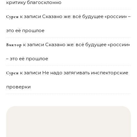
критику благосклонно
к записи
Сказано же: всё будущее «россии» –
Сурен
это её прошлое
к записи
Сказано же: всё будущее «россии»
Виктор
– это её прошлое
к записи
Не надо затягивать инспекторские
Сурен
проверки