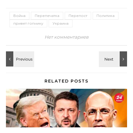
Война
Перепечатка
Перепост
Политика
привет гопнику
Украина
Нет комментариев
RELATED POSTS