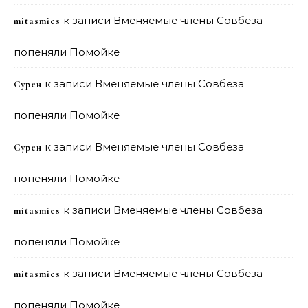
к записи
Вменяемые члены Совбеза
mitasmies
попеняли Помойке
к записи
Вменяемые члены Совбеза
Сурен
попеняли Помойке
к записи
Вменяемые члены Совбеза
Сурен
попеняли Помойке
к записи
Вменяемые члены Совбеза
mitasmies
попеняли Помойке
к записи
Вменяемые члены Совбеза
mitasmies
попеняли Помойке