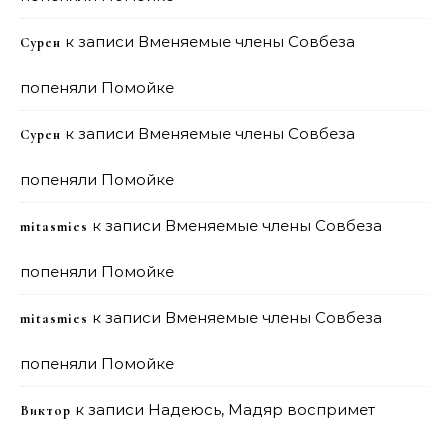
к записи
Вменяемые члены Совбеза
Сурен
попеняли Помойке
к записи
Вменяемые члены Совбеза
Сурен
попеняли Помойке
к записи
Вменяемые члены Совбеза
mitasmies
попеняли Помойке
к записи
Вменяемые члены Совбеза
mitasmies
попеняли Помойке
к записи
Надеюсь, Мадяр воспримет
Виктор