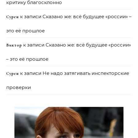
критику благосклонно
к записи
Сказано же: всё будущее «россии» –
Сурен
это её прошлое
к записи
Сказано же: всё будущее «россии»
Виктор
– это её прошлое
к записи
Не надо затягивать инспекторские
Сурен
проверки