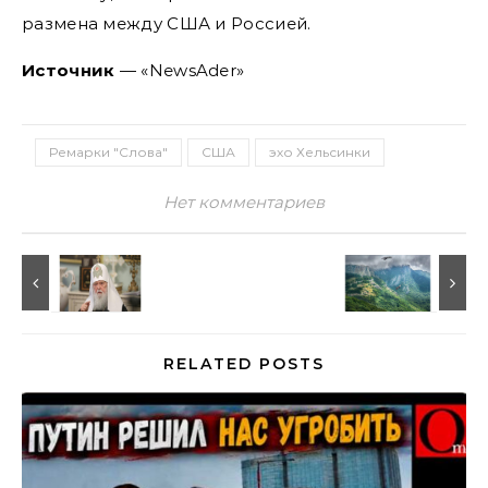
размена между США и Россией.
Источник
— «NewsAder»
Ремарки "Слова"
США
эхо Хельсинки
Нет комментариев
RELATED POSTS