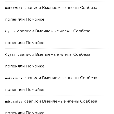
к записи
Вменяемые члены Совбеза
mitasmies
попеняли Помойке
к записи
Вменяемые члены Совбеза
Сурен
попеняли Помойке
к записи
Вменяемые члены Совбеза
Сурен
попеняли Помойке
к записи
Вменяемые члены Совбеза
mitasmies
попеняли Помойке
к записи
Вменяемые члены Совбеза
mitasmies
попеняли Помойке