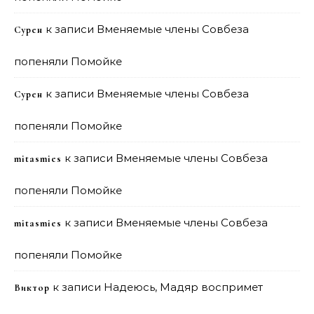
к записи
Вменяемые члены Совбеза
Сурен
попеняли Помойке
к записи
Вменяемые члены Совбеза
Сурен
попеняли Помойке
к записи
Вменяемые члены Совбеза
mitasmies
попеняли Помойке
к записи
Вменяемые члены Совбеза
mitasmies
попеняли Помойке
к записи
Надеюсь, Мадяр воспримет
Виктор