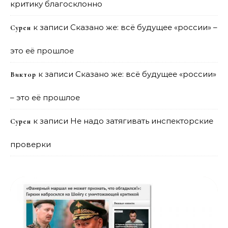
критику благосклонно
к записи
Сказано же: всё будущее «россии» –
Сурен
это её прошлое
к записи
Сказано же: всё будущее «россии»
Виктор
– это её прошлое
к записи
Не надо затягивать инспекторские
Сурен
проверки