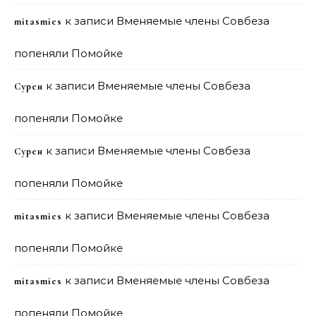
к записи
Вменяемые члены Совбеза
mitasmies
попеняли Помойке
к записи
Вменяемые члены Совбеза
Сурен
попеняли Помойке
к записи
Вменяемые члены Совбеза
Сурен
попеняли Помойке
к записи
Вменяемые члены Совбеза
mitasmies
попеняли Помойке
к записи
Вменяемые члены Совбеза
mitasmies
попеняли Помойке