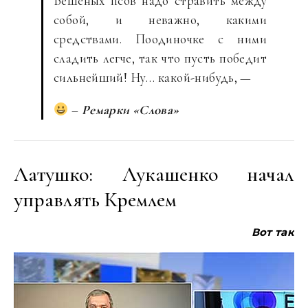
Бешеных псов надо стравить между
собой, и неважно, какими
средствами. Поодиночке с ними
сладить легче, так что пусть победит
сильнейший! Ну… какой-нибудь, —
–
Ремарки «Слова»
Латушко: Лукашенко начал
управлять Кремлем
Вот
так