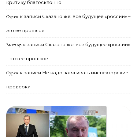
критику благосклонно
к записи
Сказано же: всё будущее «россии» –
Сурен
это её прошлое
к записи
Сказано же: всё будущее «россии»
Виктор
– это её прошлое
к записи
Не надо затягивать инспекторские
Сурен
проверки