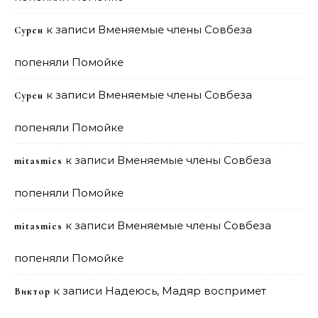
к записи
Вменяемые члены Совбеза
Сурен
попеняли Помойке
к записи
Вменяемые члены Совбеза
Сурен
попеняли Помойке
к записи
Вменяемые члены Совбеза
mitasmies
попеняли Помойке
к записи
Вменяемые члены Совбеза
mitasmies
попеняли Помойке
к записи
Надеюсь, Мадяр воспримет
Виктор