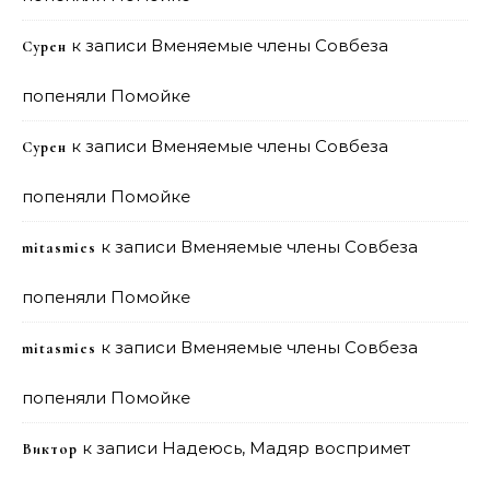
к записи
Вменяемые члены Совбеза
Сурен
попеняли Помойке
к записи
Вменяемые члены Совбеза
Сурен
попеняли Помойке
к записи
Вменяемые члены Совбеза
mitasmies
попеняли Помойке
к записи
Вменяемые члены Совбеза
mitasmies
попеняли Помойке
к записи
Надеюсь, Мадяр воспримет
Виктор