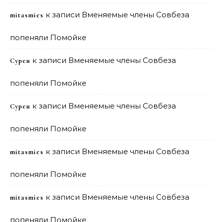
к записи
Вменяемые члены Совбеза
mitasmies
попеняли Помойке
к записи
Вменяемые члены Совбеза
Сурен
попеняли Помойке
к записи
Вменяемые члены Совбеза
Сурен
попеняли Помойке
к записи
Вменяемые члены Совбеза
mitasmies
попеняли Помойке
к записи
Вменяемые члены Совбеза
mitasmies
попеняли Помойке