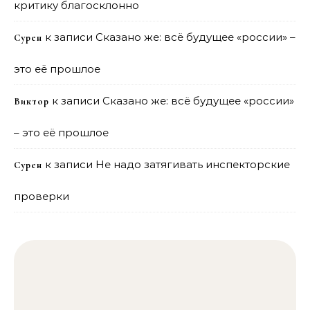
критику благосклонно
к записи
Сказано же: всё будущее «россии» –
Сурен
это её прошлое
к записи
Сказано же: всё будущее «россии»
Виктор
– это её прошлое
к записи
Не надо затягивать инспекторские
Сурен
проверки