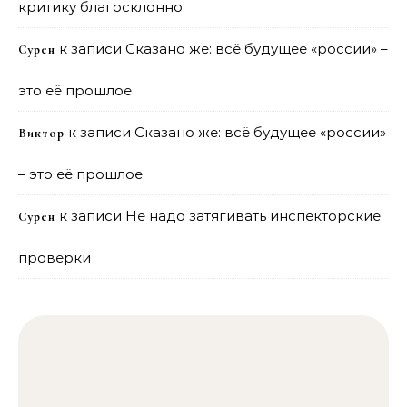
критику благосклонно
к записи
Сказано же: всё будущее «россии» –
Сурен
это её прошлое
к записи
Сказано же: всё будущее «россии»
Виктор
– это её прошлое
к записи
Не надо затягивать инспекторские
Сурен
проверки