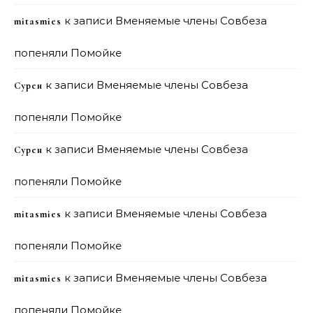
к записи
Вменяемые члены Совбеза
mitasmies
попеняли Помойке
к записи
Вменяемые члены Совбеза
Сурен
попеняли Помойке
к записи
Вменяемые члены Совбеза
Сурен
попеняли Помойке
к записи
Вменяемые члены Совбеза
mitasmies
попеняли Помойке
к записи
Вменяемые члены Совбеза
mitasmies
попеняли Помойке