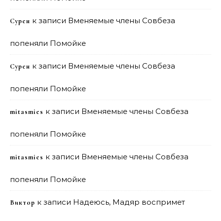
к записи
Вменяемые члены Совбеза
Сурен
попеняли Помойке
к записи
Вменяемые члены Совбеза
Сурен
попеняли Помойке
к записи
Вменяемые члены Совбеза
mitasmies
попеняли Помойке
к записи
Вменяемые члены Совбеза
mitasmies
попеняли Помойке
к записи
Надеюсь, Мадяр воспримет
Виктор