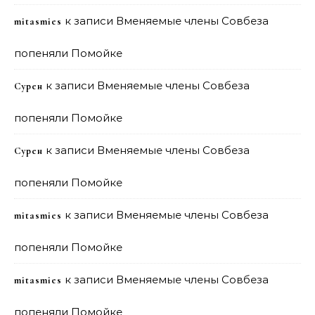
к записи
Вменяемые члены Совбеза
mitasmies
попеняли Помойке
к записи
Вменяемые члены Совбеза
Сурен
попеняли Помойке
к записи
Вменяемые члены Совбеза
Сурен
попеняли Помойке
к записи
Вменяемые члены Совбеза
mitasmies
попеняли Помойке
к записи
Вменяемые члены Совбеза
mitasmies
попеняли Помойке