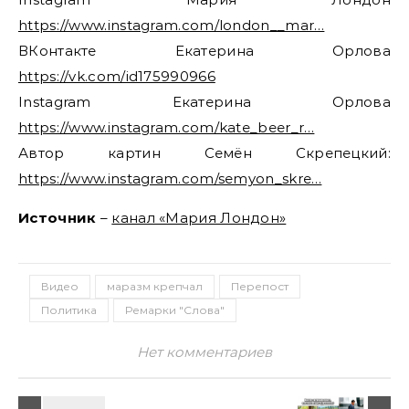
https://www.instagram.com/london__mar…
ВКонтакте Екатерина Орлова
https://vk.com/id175990966
Instagram Екатерина Орлова
https://www.instagram.com/kate_beer_r…
Автор картин Семён Скрепецкий:
https://www.instagram.com/semyon_skre…
Источник
–
канал «Мария Лондон»
Видео
маразм крепчал
Перепост
Политика
Ремарки "Слова"
Нет комментариев