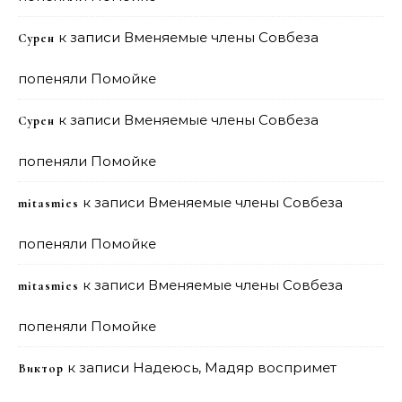
к записи
Вменяемые члены Совбеза
Сурен
попеняли Помойке
к записи
Вменяемые члены Совбеза
Сурен
попеняли Помойке
к записи
Вменяемые члены Совбеза
mitasmies
попеняли Помойке
к записи
Вменяемые члены Совбеза
mitasmies
попеняли Помойке
к записи
Надеюсь, Мадяр воспримет
Виктор