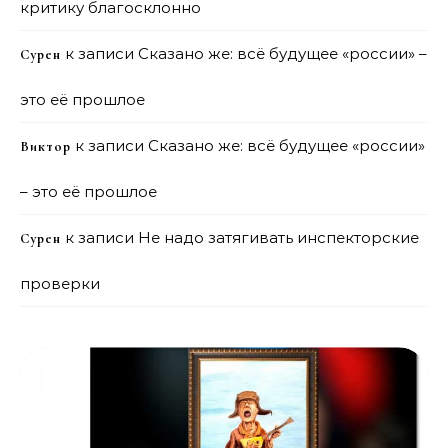
критику благосклонно
к записи
Сказано же: всё будущее «россии» –
Сурен
это её прошлое
к записи
Сказано же: всё будущее «россии»
Виктор
– это её прошлое
к записи
Не надо затягивать инспекторские
Сурен
проверки