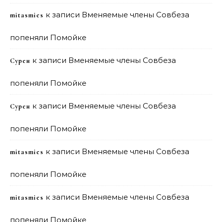
к записи
Вменяемые члены Совбеза
mitasmies
попеняли Помойке
к записи
Вменяемые члены Совбеза
Сурен
попеняли Помойке
к записи
Вменяемые члены Совбеза
Сурен
попеняли Помойке
к записи
Вменяемые члены Совбеза
mitasmies
попеняли Помойке
к записи
Вменяемые члены Совбеза
mitasmies
попеняли Помойке