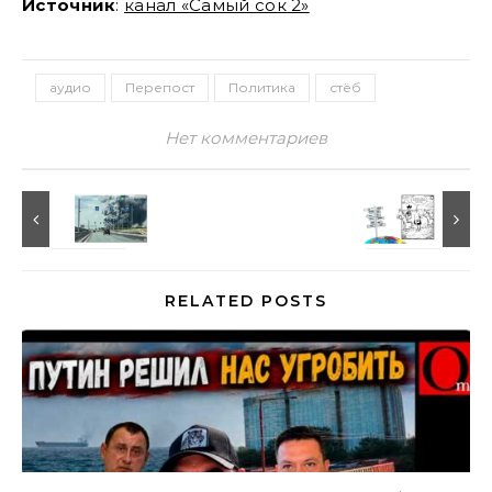
Источник
:
канал «Самый сок 2»
аудио
Перепост
Политика
стёб
Нет комментариев
RELATED POSTS