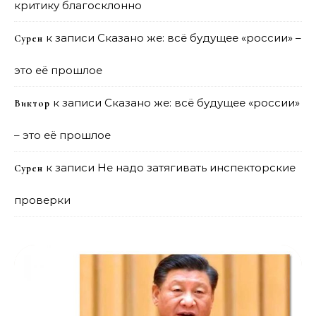
критику благосклонно
к записи
Сказано же: всё будущее «россии» –
Сурен
это её прошлое
к записи
Сказано же: всё будущее «россии»
Виктор
– это её прошлое
к записи
Не надо затягивать инспекторские
Сурен
проверки