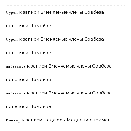
к записи
Вменяемые члены Совбеза
Сурен
попеняли Помойке
к записи
Вменяемые члены Совбеза
Сурен
попеняли Помойке
к записи
Вменяемые члены Совбеза
mitasmies
попеняли Помойке
к записи
Вменяемые члены Совбеза
mitasmies
попеняли Помойке
к записи
Надеюсь, Мадяр воспримет
Виктор