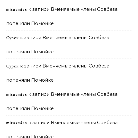
к записи
Вменяемые члены Совбеза
mitasmies
попеняли Помойке
к записи
Вменяемые члены Совбеза
Сурен
попеняли Помойке
к записи
Вменяемые члены Совбеза
Сурен
попеняли Помойке
к записи
Вменяемые члены Совбеза
mitasmies
попеняли Помойке
к записи
Вменяемые члены Совбеза
mitasmies
попеняли Помойке