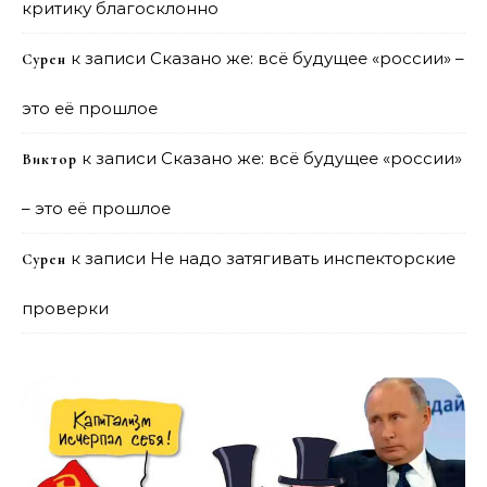
критику благосклонно
к записи
Сказано же: всё будущее «россии» –
Сурен
это её прошлое
к записи
Сказано же: всё будущее «россии»
Виктор
– это её прошлое
к записи
Не надо затягивать инспекторские
Сурен
проверки