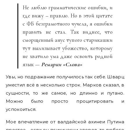
Не люблю грамматические ошибки, и
где вижу – правлю. Но в этой цитате
с ФБ безграмотного чучела, я ошибки
править не стал. Так виднее, что
сморщенный анус тупого старикашки
тут вылизывает убожество, которому
не хватило ума даже освоить родной
язык —
Ремарки «Слова»
Увы, но подражание получилось так себе. Шварц
уместил всё в несколько строк. Марков сказал, в
сущности, то же самое, но длинно и путано.
Можно было просто процитировать и
успокоиться.
Мое впечатление от валдайской ахинеи Путина
простое – если он психически здоров, то любого