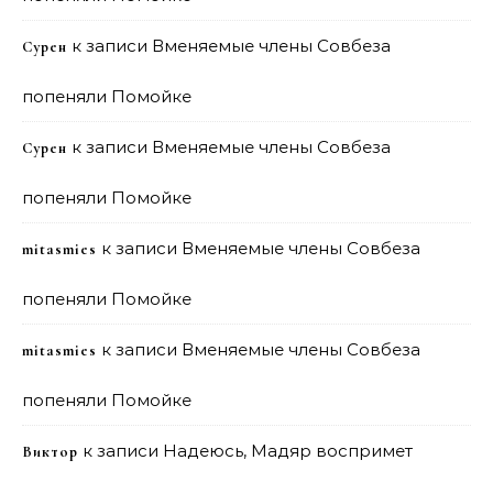
к записи
Вменяемые члены Совбеза
Сурен
попеняли Помойке
к записи
Вменяемые члены Совбеза
Сурен
попеняли Помойке
к записи
Вменяемые члены Совбеза
mitasmies
попеняли Помойке
к записи
Вменяемые члены Совбеза
mitasmies
попеняли Помойке
к записи
Надеюсь, Мадяр воспримет
Виктор