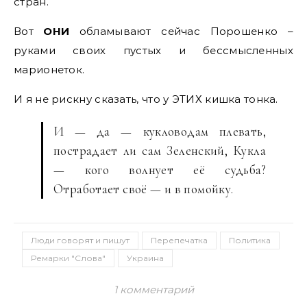
стран.
Вот
ОНИ
обламывают сейчас Порошенко –
руками своих пустых и бессмысленных
марионеток.
И я не рискну сказать, что у ЭТИХ кишка тонка.
И — да — кукловодам плевать,
пострадает ли сам Зеленский, Кукла
— кого волнует её судьба?
Отработает своё — и в помойку.
Люди говорят и пишут
Перепечатка
Политика
Ремарки "Слова"
Украина
1 комментарий