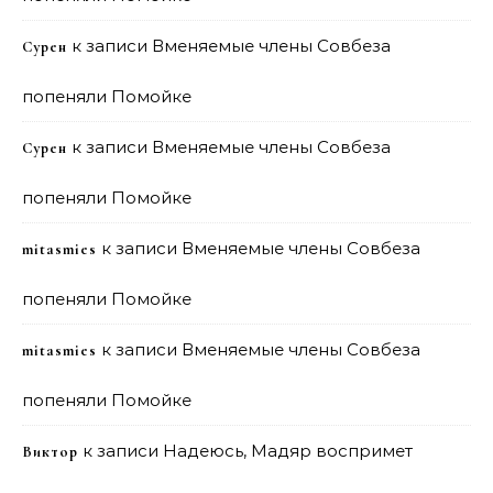
к записи
Вменяемые члены Совбеза
Сурен
попеняли Помойке
к записи
Вменяемые члены Совбеза
Сурен
попеняли Помойке
к записи
Вменяемые члены Совбеза
mitasmies
попеняли Помойке
к записи
Вменяемые члены Совбеза
mitasmies
попеняли Помойке
к записи
Надеюсь, Мадяр воспримет
Виктор