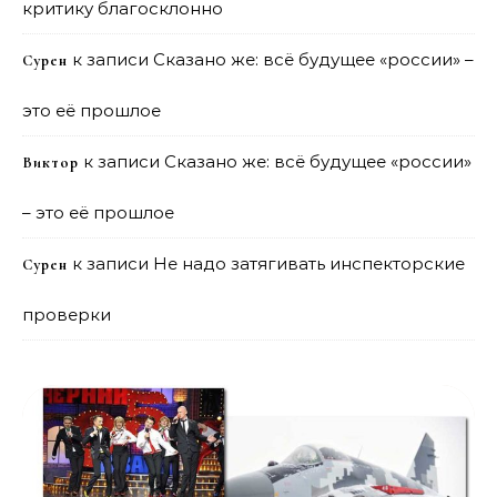
критику благосклонно
к записи
Сказано же: всё будущее «россии» –
Сурен
это её прошлое
к записи
Сказано же: всё будущее «россии»
Виктор
– это её прошлое
к записи
Не надо затягивать инспекторские
Сурен
проверки