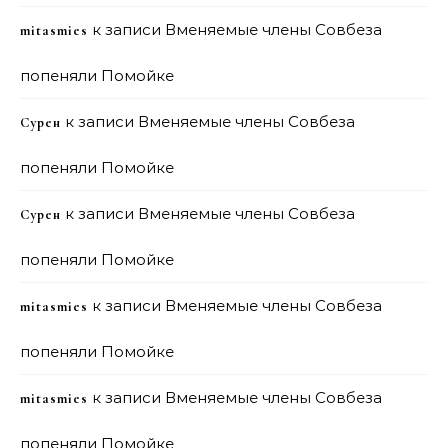
к записи
Вменяемые члены Совбеза
mitasmies
попеняли Помойке
к записи
Вменяемые члены Совбеза
Сурен
попеняли Помойке
к записи
Вменяемые члены Совбеза
Сурен
попеняли Помойке
к записи
Вменяемые члены Совбеза
mitasmies
попеняли Помойке
к записи
Вменяемые члены Совбеза
mitasmies
попеняли Помойке