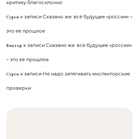
критику благосклонно
к записи
Сказано же: всё будущее «россии» –
Сурен
это её прошлое
к записи
Сказано же: всё будущее «россии»
Виктор
– это её прошлое
к записи
Не надо затягивать инспекторские
Сурен
проверки