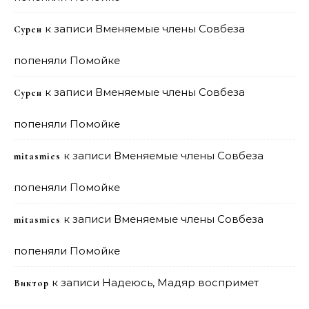
к записи
Вменяемые члены Совбеза
Сурен
попеняли Помойке
к записи
Вменяемые члены Совбеза
Сурен
попеняли Помойке
к записи
Вменяемые члены Совбеза
mitasmies
попеняли Помойке
к записи
Вменяемые члены Совбеза
mitasmies
попеняли Помойке
к записи
Надеюсь, Мадяр воспримет
Виктор