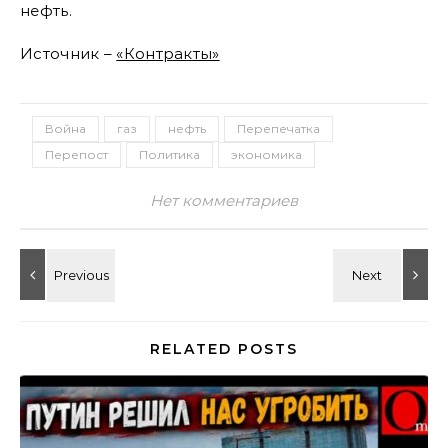
нефть.
Источник –
«Контракты»
Война
газ
нефть
Перепечатка
Перепост
Политика
экономика
Нет комментариев
RELATED POSTS