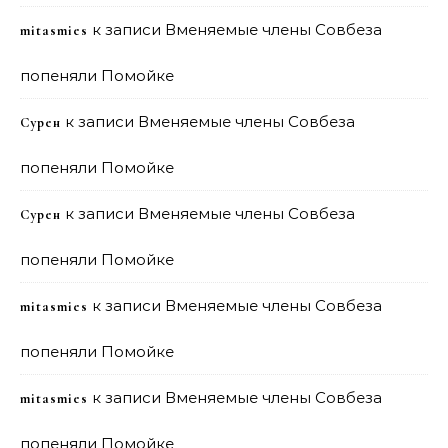
к записи
Вменяемые члены Совбеза
mitasmies
попеняли Помойке
к записи
Вменяемые члены Совбеза
Сурен
попеняли Помойке
к записи
Вменяемые члены Совбеза
Сурен
попеняли Помойке
к записи
Вменяемые члены Совбеза
mitasmies
попеняли Помойке
к записи
Вменяемые члены Совбеза
mitasmies
попеняли Помойке