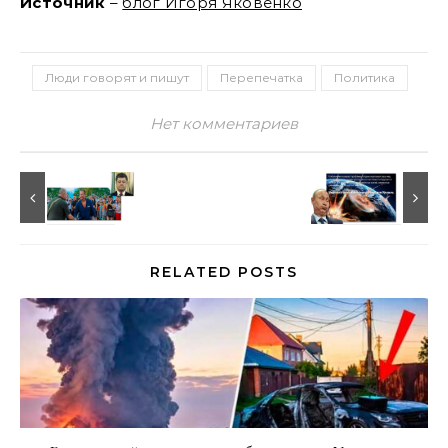
Источник
–
блог Игоря Яковенко
Люди говорят и пишут
Перепечатка
Политика
Нет комментариев
RELATED POSTS