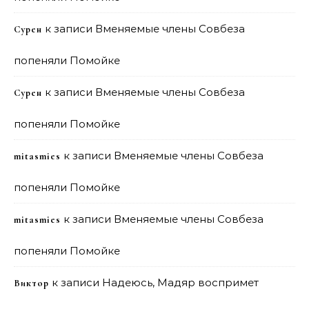
к записи
Вменяемые члены Совбеза
Сурен
попеняли Помойке
к записи
Вменяемые члены Совбеза
Сурен
попеняли Помойке
к записи
Вменяемые члены Совбеза
mitasmies
попеняли Помойке
к записи
Вменяемые члены Совбеза
mitasmies
попеняли Помойке
к записи
Надеюсь, Мадяр воспримет
Виктор