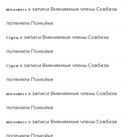
к записи
Вменяемые члены Совбеза
mitasmies
попеняли Помойке
к записи
Вменяемые члены Совбеза
Сурен
попеняли Помойке
к записи
Вменяемые члены Совбеза
Сурен
попеняли Помойке
к записи
Вменяемые члены Совбеза
mitasmies
попеняли Помойке
к записи
Вменяемые члены Совбеза
mitasmies
попеняли Помойке