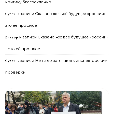
критику благосклонно
к записи
Сказано же: всё будущее «россии» –
Сурен
это её прошлое
к записи
Сказано же: всё будущее «россии»
Виктор
– это её прошлое
к записи
Не надо затягивать инспекторские
Сурен
проверки