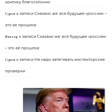
критику благосклонно
к записи
Сказано же: всё будущее «россии» –
Сурен
это её прошлое
к записи
Сказано же: всё будущее «россии»
Виктор
– это её прошлое
к записи
Не надо затягивать инспекторские
Сурен
проверки