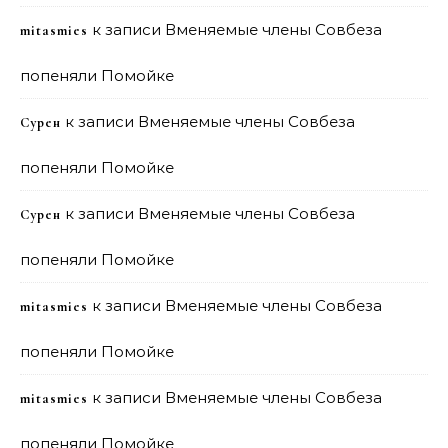
к записи
Вменяемые члены Совбеза
mitasmies
попеняли Помойке
к записи
Вменяемые члены Совбеза
Сурен
попеняли Помойке
к записи
Вменяемые члены Совбеза
Сурен
попеняли Помойке
к записи
Вменяемые члены Совбеза
mitasmies
попеняли Помойке
к записи
Вменяемые члены Совбеза
mitasmies
попеняли Помойке