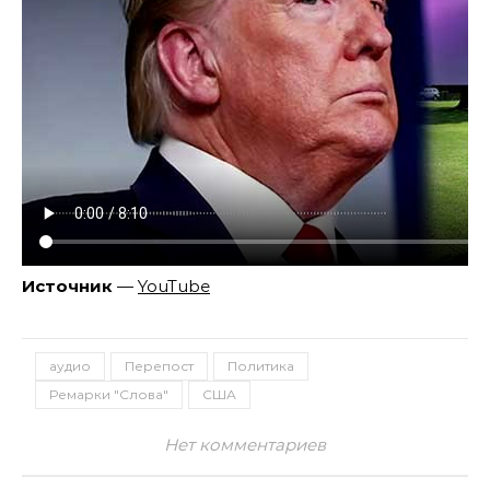
Источник
—
YouTube
аудио
Перепост
Политика
Ремарки "Слова"
США
Нет комментариев