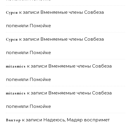
к записи
Вменяемые члены Совбеза
Сурен
попеняли Помойке
к записи
Вменяемые члены Совбеза
Сурен
попеняли Помойке
к записи
Вменяемые члены Совбеза
mitasmies
попеняли Помойке
к записи
Вменяемые члены Совбеза
mitasmies
попеняли Помойке
к записи
Надеюсь, Мадяр воспримет
Виктор