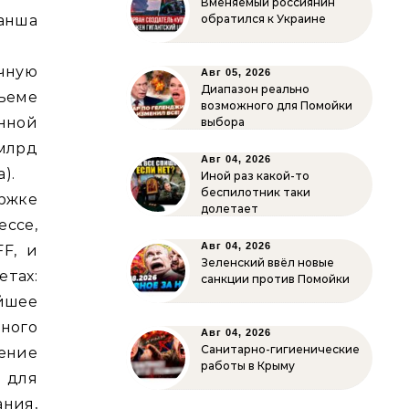
Вменяемый россиянин
ванша
обратился к Украине
чную
Авг 05, 2026
Диапазон реально
бъеме
возможного для Помойки
нной
выбора
млрд
Авг 04, 2026
).
Иной раз какой-то
беспилотник таки
ржке
долетает
ссе,
Авг 04, 2026
F, и
Зеленский ввёл новые
тах:
санкции против Помойки
йшее
ного
Авг 04, 2026
Санитарно-гигиенические
ение
работы в Крыму
 для
ния,