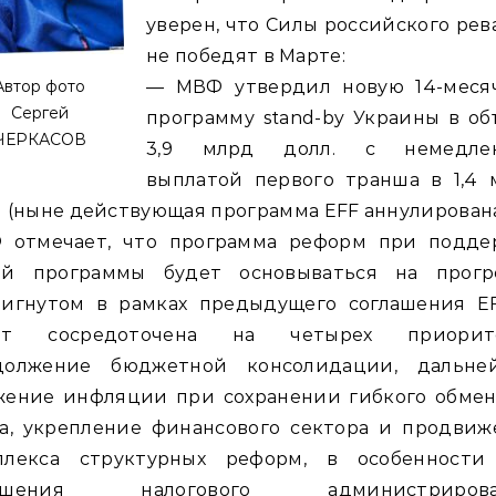
уверен, что Силы российского ре
не победят в Марте:
Автор фото
— МВФ утвердил новую 14-меся
Сергей
программу stand-by Украины в о
ЧЕРКАСОВ
3,9 млрд долл. с немедле
выплатой первого транша в 1,4 
 (ныне действующая программа EFF аннулирована
 отмечает, что программа реформ при подде
ой программы будет основываться на прогре
тигнутом в рамках предыдущего соглашения EF
ет сосредоточена на четырех приорите
должение бюджетной консолидации, дальне
жение инфляции при сохранении гибкого обмен
са, укрепление финансового сектора и продвиж
плекса структурных реформ, в особенности
чшения налогового администрирова