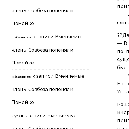
прив
члены Совбеза попеняли
— Т
фина
Помойке
??Дв
к записи
Вменяемые
mitasmies
— В
члены Совбеза попеняли
по 
суще
Помойке
был 
— Р
к записи
Вменяемые
mitasmies
Ech
члены Совбеза попеняли
Укра
Помойке
Раша
Вче
к записи
Вменяемые
Сурен
при
ген
члены Совбеза попеняли