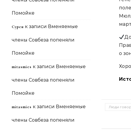
пол
Помойке
Мюл
март
к записи
Вменяемые
Сурен
До
члены Совбеза попеняли
Пра
Помойке
о зо
Хоро
к записи
Вменяемые
mitasmies
Ист
члены Совбеза попеняли
Помойке
к записи
Вменяемые
mitasmies
Люди говор
члены Совбеза попеняли