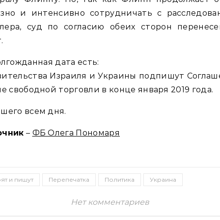
езно и интенсивно сотрудничать с расследова
лера, суд по согласию обеих сторон перенесе
.
лгожданная дата есть:
вительства Израиля и Украины подпишут Соглаш
не свободной торговли в конце января 2019 года.
шего всем дня.
очник
–
ФБ Олега Пономаря
ят и пишут
Перепечатка
Политика
Украина
Нет комментариев