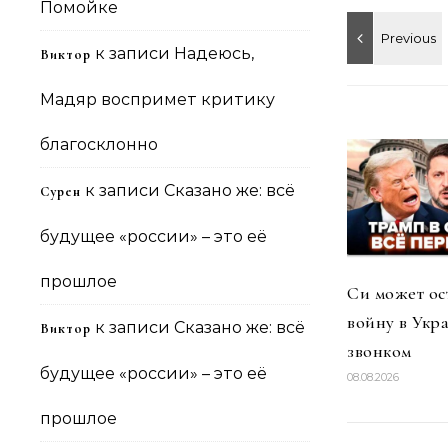
Помойке
к записи
Надеюсь,
Виктор
Мадяр воспримет критику
благосклонно
к записи
Сказано же: всё
Сурен
будущее «россии» – это её
прошлое
Си может ос
войну в Укр
к записи
Сказано же: всё
Виктор
звонком
будущее «россии» – это её
08.08.2026
прошлое