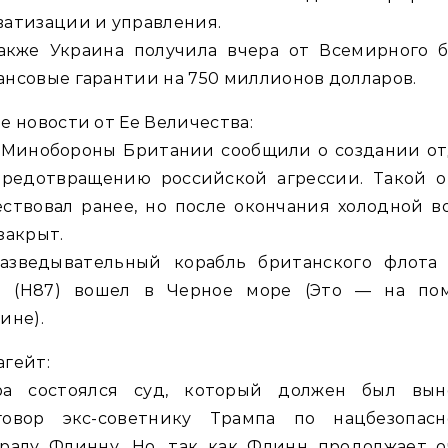
атизации и управления.
акже Украина получила вчера от Всемирного б
нсовые гарантии на 750 миллионов долларов.
е новости от Ее Величества:
 Минобороны Британии сообщили о создании от
предотвращению российской агрессии. Такой о
ствовал ранее, но после окончания холодной 
закрыт.
азведывательный корабль британского флота
o (H87) вошел в Черное море (Это — на по
ине).
гейт:
ра состоялся суд, который должен был вын
говор экс-советнику Трампа по нацбезопасн
ералу Флинну. Но, так как Флинн продолжает о