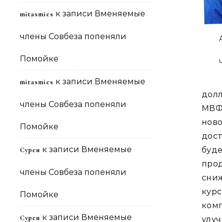
к записи
Вменяемые
mitasmies
члены Совбеза попеняли
Помойке
к записи
Вменяемые
mitasmies
долл
члены Совбеза попеняли
МВФ
нов
Помойке
дос
к записи
Вменяемые
буд
Сурен
про
члены Совбеза попеняли
сни
кур
Помойке
ком
к записи
Вменяемые
Сурен
улу