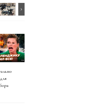
еально
 для
бора