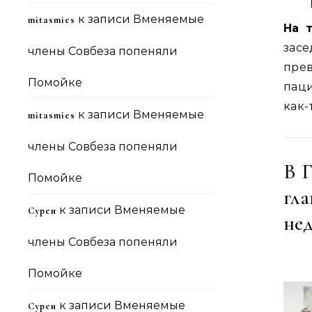
к записи
Вменяемые
mitasmies
На 
засе
члены Совбеза попеняли
пре
Помойке
паци
как-
к записи
Вменяемые
mitasmies
члены Совбеза попеняли
В 
Помойке
гл
к записи
Вменяемые
Сурен
не
члены Совбеза попеняли
Помойке
к записи
Вменяемые
Сурен