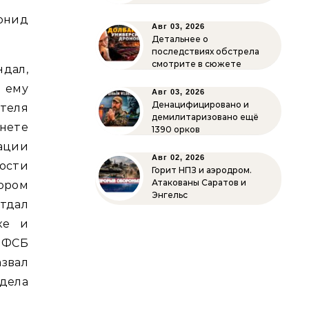
онид
Авг 03, 2026
Детальнее о
последствиях обстрела
смотрите в сюжете
дал,
о ему
Авг 03, 2026
Денацифицировано и
теля
демилитаризовано ещё
нете
1390 орков
ации
Авг 02, 2026
ости
Горит НПЗ и аэродром.
Атакованы Саратов и
ором
Энгельс
отдал
ке и
 ФСБ
звал
дела