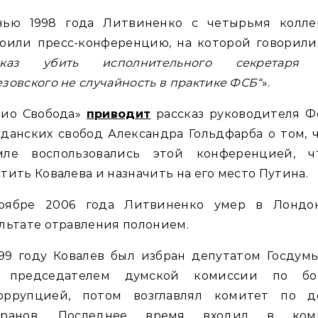
нью 1998 года Литвиненко с четырьмя колле
оили пресс-конференцию, на которой говорили
иказ убить исполнительного секретаря
зовского не случайность в практике ФСБ“
».
дио Свобода»
приводит
рассказ руководителя Ф
данских свобод Александра Гольдфарба о том, 
мле воспользовались этой конференцией, ч
тить Ковалева и назначить на его место Путина.
оябре 2006 года Литвиненко умер в Лондо
льтате отравления полонием.
99 году Ковалев был избран депутатом Госдум
 председателем думской комиссии по бо
оррупцией, потом возглавлял комитет по д
еранов. Последнее время входил в ком