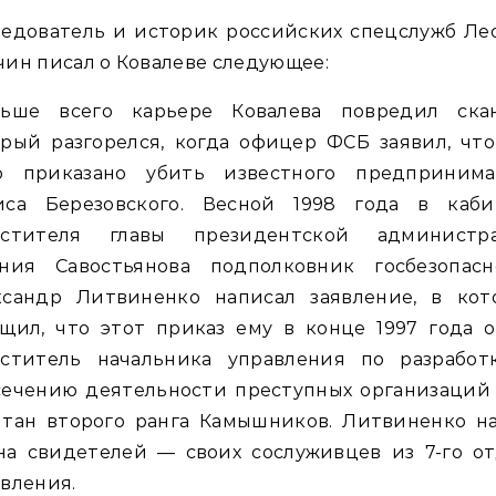
ледователь и историк российских спецслужб Ле
ин писал о Ковалеве следующее:
льше всего карьере Ковалева повредил скан
рый разгорелся, когда офицер ФСБ заявил, чт
о приказано убить известного предпринима
иса Березовского. Весной 1998 года в каби
естителя главы президентской администр
ения Савостьянова подполковник госбезопасн
ксандр Литвиненко написал заявление, в кот
щил, что этот приказ ему в конце 1997 года 
еститель начальника управления по разработ
сечению деятельности преступных организаций
итан второго ранга Камышников. Литвиненко на
на свидетелей — своих сослуживцев из 7-го от
вления.