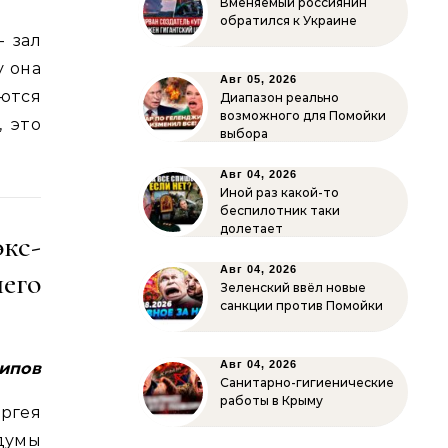
Вменяемый россиянин
обратился к Украине
 зал
у она
Авг 05, 2026
ются
Диапазон реально
возможного для Помойки
, это
выбора
Авг 04, 2026
Иной раз какой-то
беспилотник таки
долетает
кс-
Авг 04, 2026
его
Зеленский ввёл новые
санкции против Помойки
Авг 04, 2026
ипов
Санитарно-гигиенические
работы в Крыму
ргея
думы