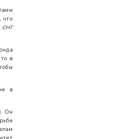
гами
, что
 СНГ
онда
что в
тобы
не в
ы. Он
рьбе
елам
итет