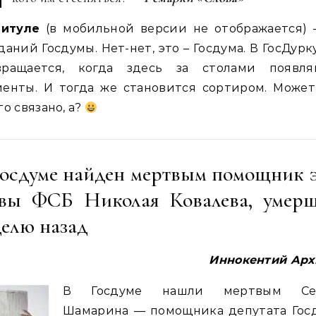
титуле
(в мобильной версии не отображается) –
даний Госдумы. Нет-нет, это – Госдума. В ГосДурк
вращается, когда здесь за столами появля
енты. И тогда же становится сортиром. Может
то связано, а?
Госдуме найден мертвым помощник э
авы ФСБ Николая Ковалева, умерш
делю назад
Иннокентий Арх
В Госдуме нашли мертвым Се
Шамарина — помощника депутата Гос