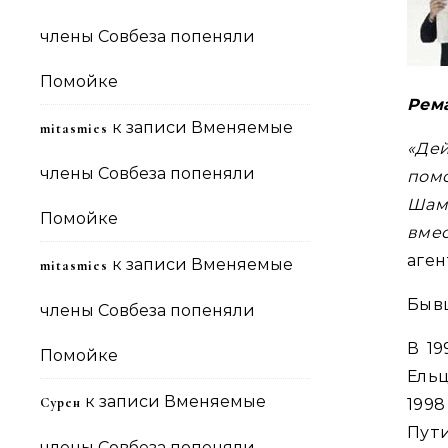
члены Совбеза попеняли
Помойке
Рем
к записи
Вменяемые
mitasmies
«Дей
члены Совбеза попеняли
пом
Шам
Помойке
вме
аген
к записи
Вменяемые
mitasmies
Бывш
члены Совбеза попеняли
В 19
Помойке
Ель
к записи
Вменяемые
Сурен
199
Пути
члены Совбеза попеняли