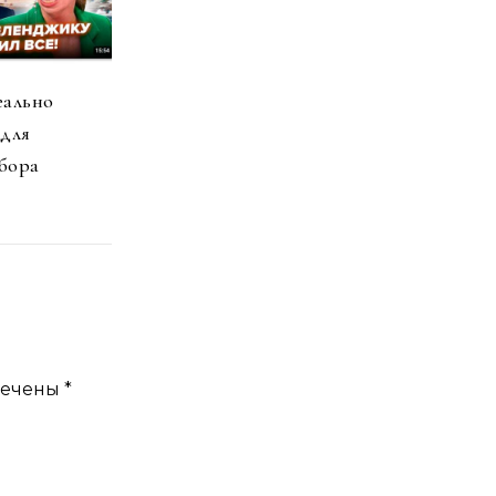
еально
 для
бора
мечены
*