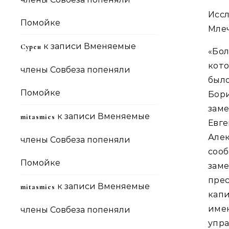
Исс
Помойке
Млеч
к записи
Вменяемые
Сурен
«Бо
кото
члены Совбеза попеняли
был
Помойке
Бор
зам
к записи
Вменяемые
mitasmies
Евг
Але
члены Совбеза попеняли
сооб
Помойке
зам
пре
к записи
Вменяемые
mitasmies
кап
име
члены Совбеза попеняли
упра