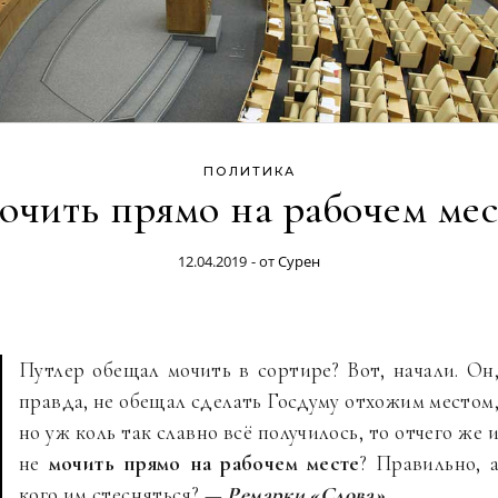
ПОЛИТИКА
очить прямо на рабочем мес
12.04.2019
- от
Сурен
Путлер обещал мочить в сортире? Вот, начали. Он
правда, не обещал сделать Госдуму отхожим местом
но уж коль так славно всё получилось, то отчего же 
не
мочить прямо на рабочем месте
? Правильно, 
кого им стесняться? —
Ремарки «Слова»