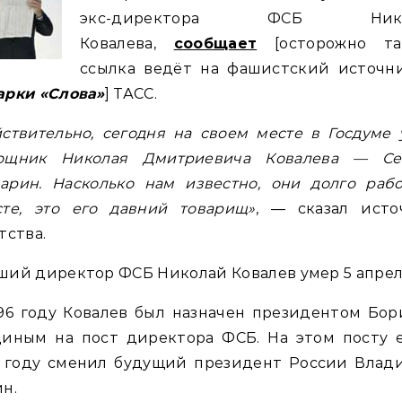
экс-директора ФСБ Нико
Ковалева,
сообщает
[осторожно т
ссылка ведёт на фашистский источн
арки «Слова»
] ТАСС.
ствительно, сегодня на своем месте в Госдуме
ощник Николая Дмитриевича Ковалева — Се
арин. Насколько нам известно, они долго рабо
сте, это его давний товарищ»
, — сказал исто
тства.
ий директор ФСБ Николай Ковалев умер 5 апрел
96 году Ковалев был назначен президентом Бо
циным на пост директора ФСБ. На этом посту е
8 году сменил будущий президент России Влад
н.