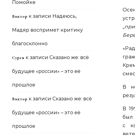
Помойке
Осе
к записи
Надеюсь,
Виктор
устр
„пр
Мадяр воспримет критику
Бере
благосклонно
«Ра
граж
к записи
Сказано же: всё
Сурен
Кре
будущее «россии» – это её
смес
прошлое
В н
резу
к записи
Сказано же: всё
Виктор
В 19
будущее «россии» – это её
был
с к
прошлое
вет