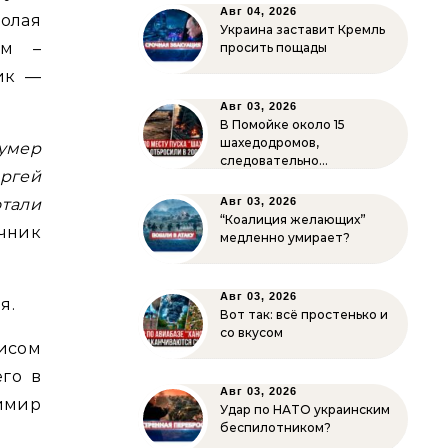
Авг 04, 2026
лая
Украина заставит Кремль
ам –
просить пощады
ик —
Авг 03, 2026
В Помойке около 15
шахедодромов,
 умер
следовательно…
ргей
тали
Авг 03, 2026
“Коалиция желающих”
чник
медленно умирает?
Авг 03, 2026
я.
Вот так: всё простенько и
со вкусом
рисом
го в
Авг 03, 2026
имир
Удар по НАТО украинским
беспилотником?