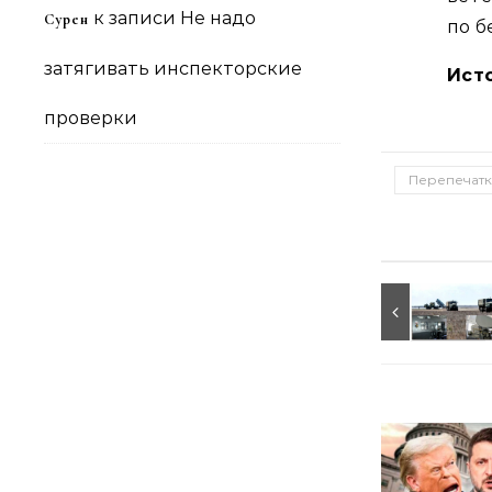
к записи
Не надо
Сурен
по б
затягивать инспекторские
Ист
проверки
Перепечатк