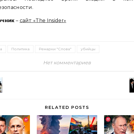
езопасности.
очник
–
сайт «The Insider»
а
Политика
Ремарки "Слова"
убийцы
Нет комментариев
RELATED POSTS