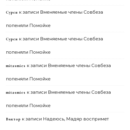
к записи
Вменяемые члены Совбеза
Сурен
попеняли Помойке
к записи
Вменяемые члены Совбеза
Сурен
попеняли Помойке
к записи
Вменяемые члены Совбеза
mitasmies
попеняли Помойке
к записи
Вменяемые члены Совбеза
mitasmies
попеняли Помойке
к записи
Надеюсь, Мадяр воспримет
Виктор