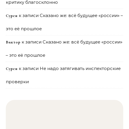
критику благосклонно
к записи
Сказано же: всё будущее «россии» –
Сурен
это её прошлое
к записи
Сказано же: всё будущее «россии»
Виктор
– это её прошлое
к записи
Не надо затягивать инспекторские
Сурен
проверки