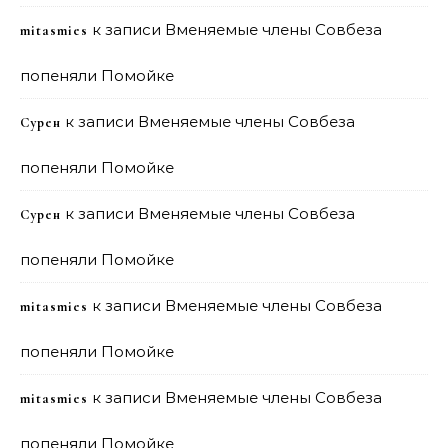
к записи
Вменяемые члены Совбеза
mitasmies
попеняли Помойке
к записи
Вменяемые члены Совбеза
Сурен
попеняли Помойке
к записи
Вменяемые члены Совбеза
Сурен
попеняли Помойке
к записи
Вменяемые члены Совбеза
mitasmies
попеняли Помойке
к записи
Вменяемые члены Совбеза
mitasmies
попеняли Помойке