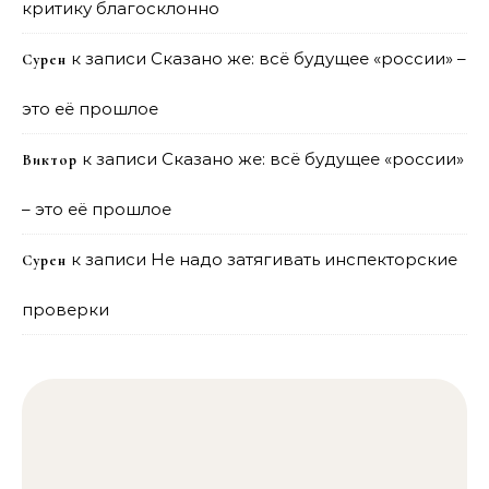
критику благосклонно
к записи
Сказано же: всё будущее «россии» –
Сурен
это её прошлое
к записи
Сказано же: всё будущее «россии»
Виктор
– это её прошлое
к записи
Не надо затягивать инспекторские
Сурен
проверки