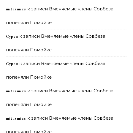
к записи
Вменяемые члены Совбеза
mitasmies
попеняли Помойке
к записи
Вменяемые члены Совбеза
Сурен
попеняли Помойке
к записи
Вменяемые члены Совбеза
Сурен
попеняли Помойке
к записи
Вменяемые члены Совбеза
mitasmies
попеняли Помойке
к записи
Вменяемые члены Совбеза
mitasmies
попеняли Помойке