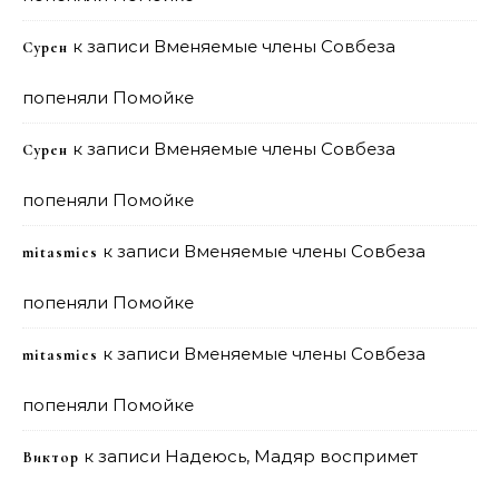
к записи
Вменяемые члены Совбеза
Сурен
попеняли Помойке
к записи
Вменяемые члены Совбеза
Сурен
попеняли Помойке
к записи
Вменяемые члены Совбеза
mitasmies
попеняли Помойке
к записи
Вменяемые члены Совбеза
mitasmies
попеняли Помойке
к записи
Надеюсь, Мадяр воспримет
Виктор