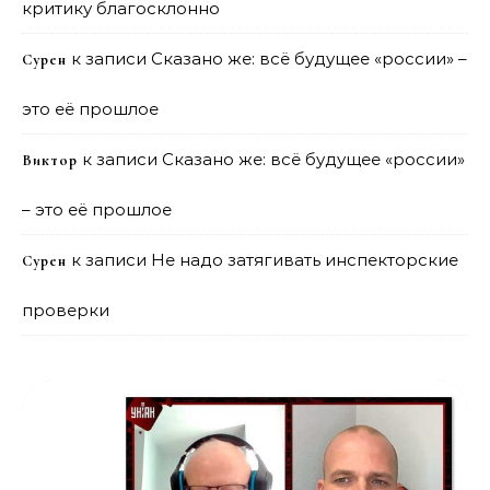
критику благосклонно
к записи
Сказано же: всё будущее «россии» –
Сурен
это её прошлое
к записи
Сказано же: всё будущее «россии»
Виктор
– это её прошлое
к записи
Не надо затягивать инспекторские
Сурен
проверки