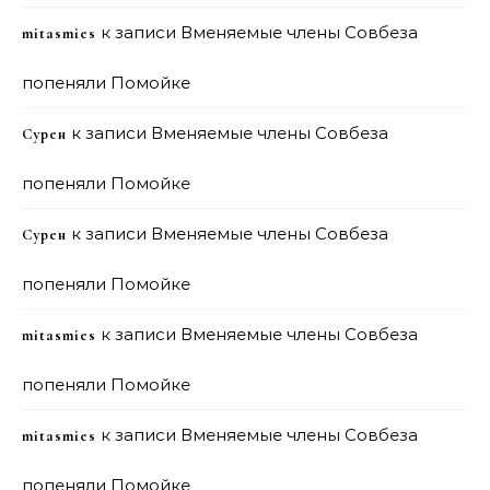
к записи
Вменяемые члены Совбеза
mitasmies
попеняли Помойке
к записи
Вменяемые члены Совбеза
Сурен
попеняли Помойке
к записи
Вменяемые члены Совбеза
Сурен
попеняли Помойке
к записи
Вменяемые члены Совбеза
mitasmies
попеняли Помойке
к записи
Вменяемые члены Совбеза
mitasmies
попеняли Помойке