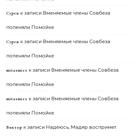
к записи
Вменяемые члены Совбеза
Сурен
попеняли Помойке
к записи
Вменяемые члены Совбеза
Сурен
попеняли Помойке
к записи
Вменяемые члены Совбеза
mitasmies
попеняли Помойке
к записи
Вменяемые члены Совбеза
mitasmies
попеняли Помойке
к записи
Надеюсь, Мадяр воспримет
Виктор