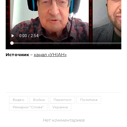
Источник
–
канал «УНІАН»
Видео
Война
Перепост
Политика
Ремарки "Слова"
Украина
Нет комментариев