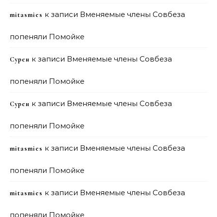
к записи
Вменяемые члены Совбеза
mitasmies
попеняли Помойке
к записи
Вменяемые члены Совбеза
Сурен
попеняли Помойке
к записи
Вменяемые члены Совбеза
Сурен
попеняли Помойке
к записи
Вменяемые члены Совбеза
mitasmies
попеняли Помойке
к записи
Вменяемые члены Совбеза
mitasmies
попеняли Помойке