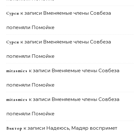
к записи
Вменяемые члены Совбеза
Сурен
попеняли Помойке
к записи
Вменяемые члены Совбеза
Сурен
попеняли Помойке
к записи
Вменяемые члены Совбеза
mitasmies
попеняли Помойке
к записи
Вменяемые члены Совбеза
mitasmies
попеняли Помойке
к записи
Надеюсь, Мадяр воспримет
Виктор