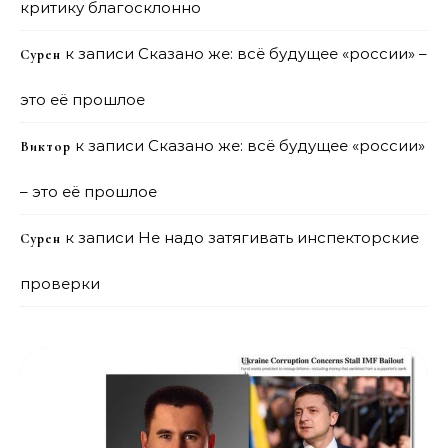
критику благосклонно
к записи
Сказано же: всё будущее «россии» –
Сурен
это её прошлое
к записи
Сказано же: всё будущее «россии»
Виктор
– это её прошлое
к записи
Не надо затягивать инспекторские
Сурен
проверки