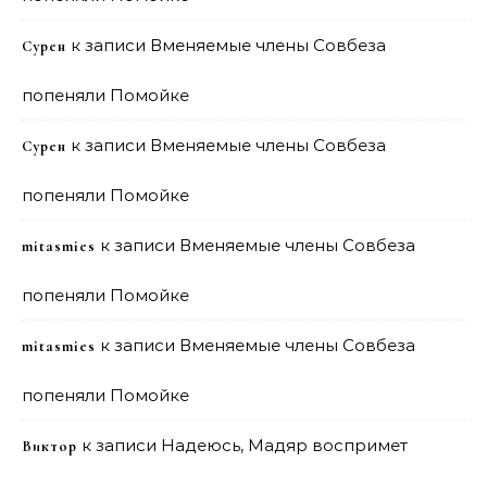
к записи
Вменяемые члены Совбеза
Сурен
попеняли Помойке
к записи
Вменяемые члены Совбеза
Сурен
попеняли Помойке
к записи
Вменяемые члены Совбеза
mitasmies
попеняли Помойке
к записи
Вменяемые члены Совбеза
mitasmies
попеняли Помойке
к записи
Надеюсь, Мадяр воспримет
Виктор