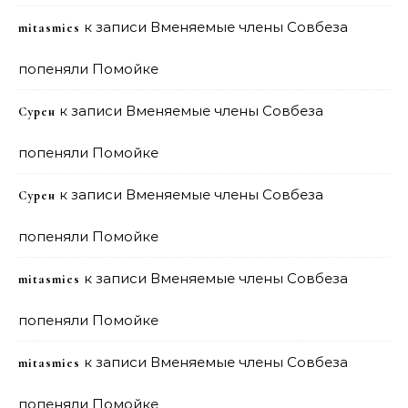
к записи
Вменяемые члены Совбеза
mitasmies
попеняли Помойке
к записи
Вменяемые члены Совбеза
Сурен
попеняли Помойке
к записи
Вменяемые члены Совбеза
Сурен
попеняли Помойке
к записи
Вменяемые члены Совбеза
mitasmies
попеняли Помойке
к записи
Вменяемые члены Совбеза
mitasmies
попеняли Помойке