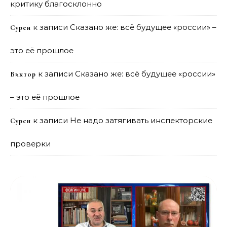
критику благосклонно
к записи
Сказано же: всё будущее «россии» –
Сурен
это её прошлое
к записи
Сказано же: всё будущее «россии»
Виктор
– это её прошлое
к записи
Не надо затягивать инспекторские
Сурен
проверки